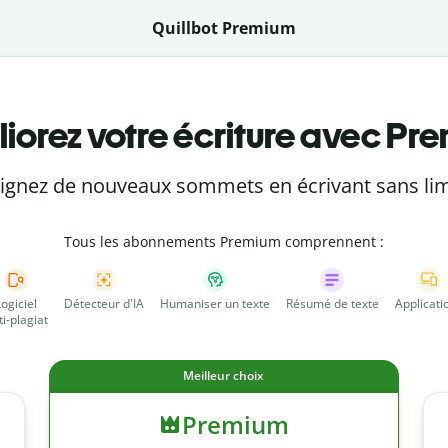
Quillbot Premium
iorez votre écriture avec Pr
eignez de nouveaux sommets en écrivant sans lim
Tous les abonnements Premium comprennent :
Logiciel
Détecteur d'IA
Humaniser un texte
Résumé de texte
Applicati
ti-plagiat
Meilleur choix
Premium