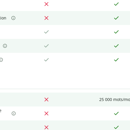
tion
25 000 mots/mo
e