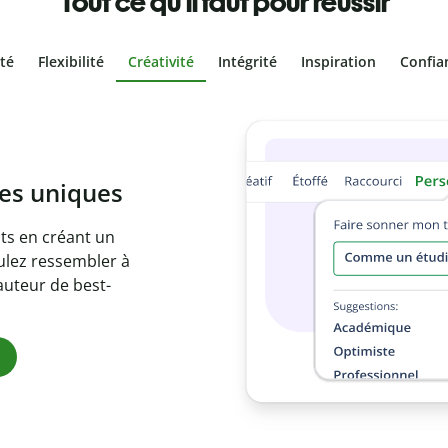
Tout ce qu'il faut pour réussir
ité
Flexibilité
Créativité
Intégrité
Inspiration
Confia
olontaire
es vôtres grâce au
e document en
citations
ues.