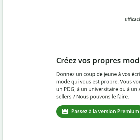
Efficac
Slide 4 of 6
Prévenez
le plagiat inv
Vérifiez que vos écrits sont 100 % l
logiciel anti-plagiat. Analysez votr
quelques secondes et identifiez les 
manquantes dans plus de 100 lang
Passez à la version Premium