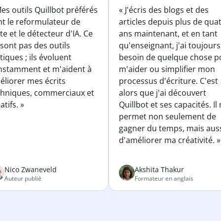
es outils Quillbot préférés
« J'écris des blogs et des
nt le reformulateur de
articles depuis plus de qua
te et le détecteur d'IA. Ce
ans maintenant, et en tant
sont pas des outils
qu'enseignant, j'ai toujours
tiques ; ils évoluent
besoin de quelque chose p
nstamment et m'aident à
m'aider ou simplifier mon
éliorer mes écrits
processus d'écriture. C'est
chniques, commerciaux et
alors que j'ai découvert
atifs. »
Quillbot et ses capacités. Il
permet non seulement de
gagner du temps, mais aus
d'améliorer ma créativité. »
Nico Zwaneveld
Akshita Thakur
Auteur publié
Formateur en anglais