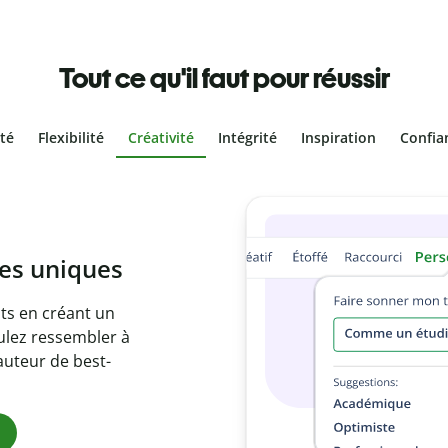
Tout ce qu'il faut pour réussir
ité
Flexibilité
Créativité
Intégrité
Inspiration
Confia
olontaire
es vôtres grâce au
e document en
citations
ues.