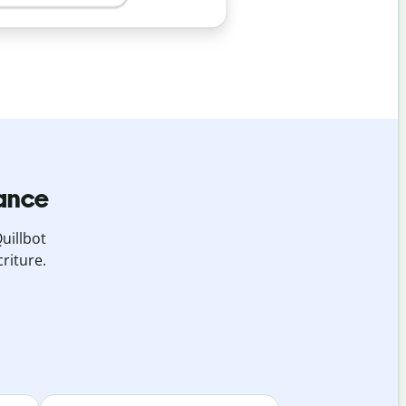
iance
uillbot
riture.