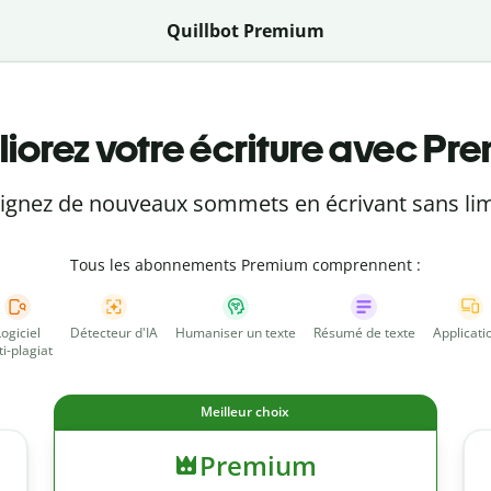
Quillbot Premium
iorez votre écriture avec Pr
eignez de nouveaux sommets en écrivant sans lim
Tous les abonnements Premium comprennent :
Logiciel
Détecteur d'IA
Humaniser un texte
Résumé de texte
Applicati
ti-plagiat
Meilleur choix
Premium