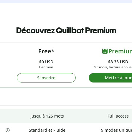
Découvrez Quillbot Premium
Free*
Premiu
$0
USD
$8.33 USD
Par mois
Par mois, facturé annue
S'inscrire
Mettre à jour
Jusqu'à 125 mots
Full access
s
Standard et Fluide
9 modes uniqu