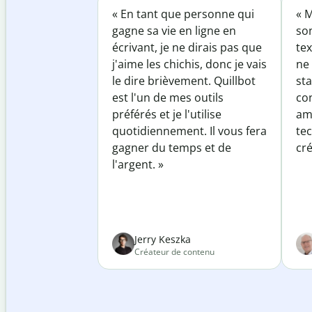
« En tant que personne qui
« M
gagne sa vie en ligne en
so
écrivant, je ne dirais pas que
tex
j'aime les chichis, donc je vais
ne 
le dire brièvement. Quillbot
sta
est l'un de mes outils
co
préférés et je l'utilise
am
quotidiennement. Il vous fera
te
gagner du temps et de
cré
l'argent. »
Jerry Keszka
Créateur de contenu