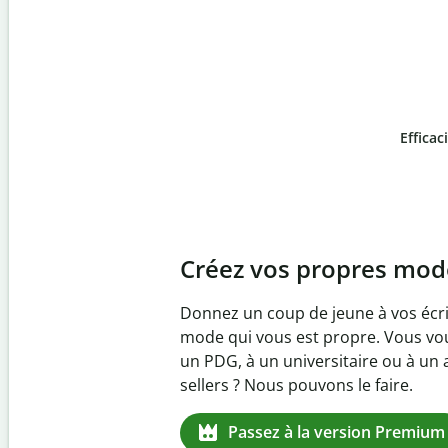
Efficac
Slide 4 of 6
Prévenez
le plagiat inv
Vérifiez que vos écrits sont 100 % l
logiciel anti-plagiat. Analysez votr
quelques secondes et identifiez les 
manquantes dans plus de 100 lang
Passez à la version Premium