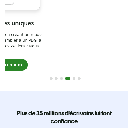
Prévenez
le plagiat involontaire
e
Vérifiez que vos écrits sont 100 % les vôtres grâce au
logiciel anti-plagiat. Analysez votre document en quelques
secondes et identifiez les citations manquantes dans plus
de 100 langues.
Passez à la version Premium
Plus de 35 millions d'écrivains lui font
confiance