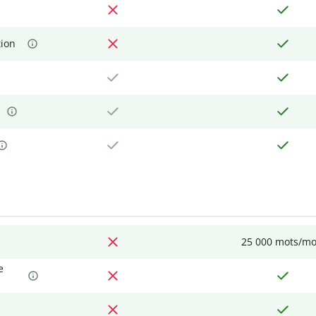
tion
25 000 mots/mo
e