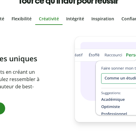
Tout ce qu'il faut pour réussir
ité
Flexibilité
Créativité
Intégrité
Inspiration
Confia
volontaire
es vôtres grâce au
re document en
 citations
ues.