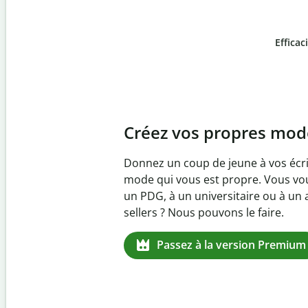
Efficac
Slide 4 of 6
Prévenez
le plagiat in
Vérifiez que vos écrits sont 100 % l
logiciel anti-plagiat. Analysez vot
quelques secondes et identifiez les
manquantes dans plus de 100 lang
Passez à la version Premium