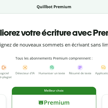
Quillbot Premium
iorez votre écriture avec Pr
eignez de nouveaux sommets en écrivant sans lim
Tous les abonnements Premium comprennent :
Logiciel
Détecteur d'IA
Humaniser un texte
Résumé de texte
Applicati
ti-plagiat
Meilleur choix
Premium