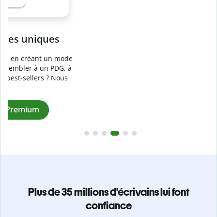
Prévenez
le plagiat involontaire
e
Vérifiez que vos écrits sont 100 % les vôtres grâce au
logiciel anti-plagiat. Analysez votre document en quelques
secondes et identifiez les citations manquantes dans plus
de 100 langues.
Passez à la version Premium
Plus de 35 millions d'écrivains lui font
confiance