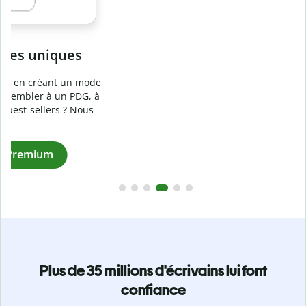
Prévenez
le plagiat involontaire
e
Vérifiez que vos écrits sont 100 % les vôtres grâce au
logiciel anti-plagiat. Analysez votre document en quelques
secondes et identifiez les citations manquantes dans plus
de 100 langues.
Passez à la version Premium
Plus de 35 millions d'écrivains lui font
confiance