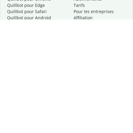
Quillbot pour Edge
Tarifs
Quillbot pour Safari
Pour les entreprises
Quillbot pour Android
Affiliation
Quillbot
pour
iOS
Demander une démo
Quillbot pour Windows
Quillbot pour macOS
Quillbot pour Word
Outils
Entreprise
Outils de rédaction
À propos
Correction linguistique
Confidentialité
Citation et originalité
Carrière
Outils d'IA
Centre d'aide
Outils PDF
Contactez-nous
Outils d'image
Ressources
Autres outils
Outils PDF
Qui sommes-nous ?