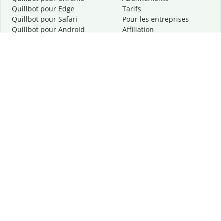
Quillbot pour Edge
Tarifs
Quillbot pour Safari
Pour les entreprises
Quillbot pour Android
Affiliation
Quillbot
pour
iOS
Demander une démo
Quillbot pour Windows
Quillbot pour macOS
Quillbot pour Word
Outils
Entreprise
Outils de rédaction
À propos
Correction linguistique
Confidentialité
Citation et originalité
Carrière
Outils d'IA
Centre d'aide
Outils PDF
Contactez-nous
Outils d'image
Ressources
Autres outils
Outils PDF
Qui sommes-nous ?