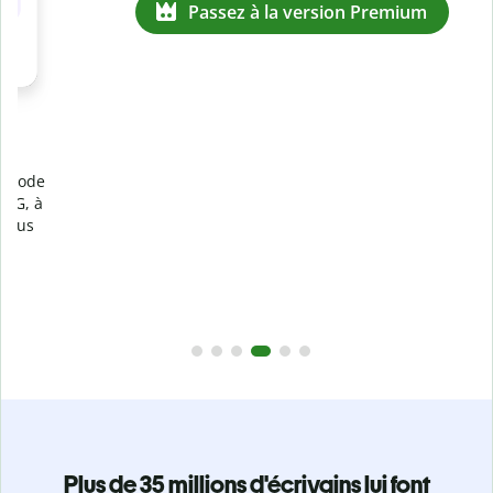
Prévenez
le plagiat involontaire
e
Vérifiez que vos écrits sont 100 % les vôtres grâce au
logiciel anti-plagiat. Analysez votre document en quelques
secondes et identifiez les citations manquantes dans plus
de 100 langues.
Passez à la version Premium
Plus de 35 millions d'écrivains lui font