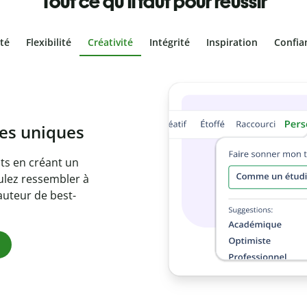
Tout ce qu'il faut pour réussir
ité
Flexibilité
Créativité
Intégrité
Inspiration
Confia
olontaire
es vôtres grâce au
e document en
citations
ues.