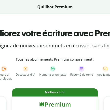
Quillbot Premium
iorez votre écriture avec Pr
eignez de nouveaux sommets en écrivant sans lim
Tous les abonnements Premium comprennent :
Logiciel
Détecteur d'IA
Humaniser un texte
Résumé de texte
Applicati
ti-plagiat
Meilleur choix
Premium