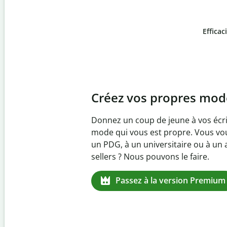
Efficac
Slide 4 of 6
Prévenez
le plagiat inv
Vérifiez que vos écrits sont 100 % l
logiciel anti-plagiat. Analysez votr
quelques secondes et identifiez les 
manquantes dans plus de 100 lang
Passez à la version Premium