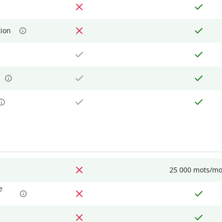
tion
25 000 mots/mo
e