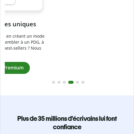
Prévenez
le plagiat involontaire
e
Vérifiez que vos écrits sont 100 % les vôtres grâce au
logiciel anti-plagiat. Analysez votre document en quelques
secondes et identifiez les citations manquantes dans plus
de 100 langues.
Passez à la version Premium
Plus de 35 millions d'écrivains lui font
confiance