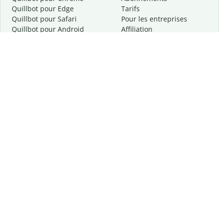
Quillbot pour Edge
Tarifs
Quillbot pour Safari
Pour les entreprises
Quillbot pour Android
Affiliation
Quillbot
pour
iOS
Demander une démo
Quillbot pour Windows
Quillbot pour macOS
Quillbot pour Word
Outils
Entreprise
Outils de rédaction
À propos
Correction linguistique
Confidentialité
Citation et originalité
Carrière
Outils d'IA
Centre d'aide
Outils PDF
Contactez-nous
Outils d'image
Ressources
Autres outils
Outils PDF
Qui sommes-nous ?