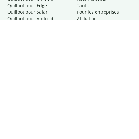
Quillbot pour Edge
Tarifs
Quillbot pour Safari
Pour les entreprises
Quillbot pour Android
Affiliation
Quillbot
pour
iOS
Demander une démo
Quillbot pour Windows
Quillbot pour macOS
Quillbot pour Word
Outils
Entreprise
Outils de rédaction
À propos
Correction linguistique
Confidentialité
Citation et originalité
Carrière
Outils d'IA
Centre d'aide
Outils PDF
Contactez-nous
Outils d'image
Ressources
Autres outils
Outils PDF
Qui sommes-nous ?