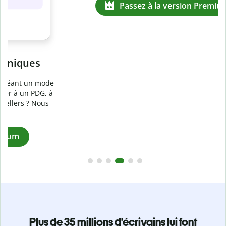
Prévenez
le plagiat involontaire
e
Vérifiez que vos écrits sont 100 % les vôtres grâce au
logiciel anti-plagiat. Analysez votre document en quelques
secondes et identifiez les citations manquantes dans plus
de 100 langues.
Passez à la version Premium
Plus de 35 millions d'écrivains lui font