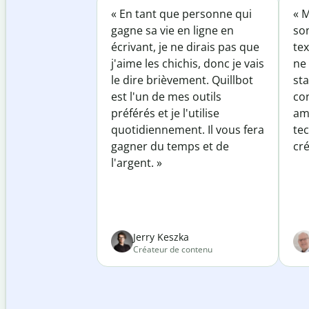
« En tant que personne qui
« M
gagne sa vie en ligne en
so
écrivant, je ne dirais pas que
tex
j'aime les chichis, donc je vais
ne 
le dire brièvement. Quillbot
sta
est l'un de mes outils
co
préférés et je l'utilise
am
quotidiennement. Il vous fera
te
gagner du temps et de
cré
l'argent. »
Jerry Keszka
Créateur de contenu