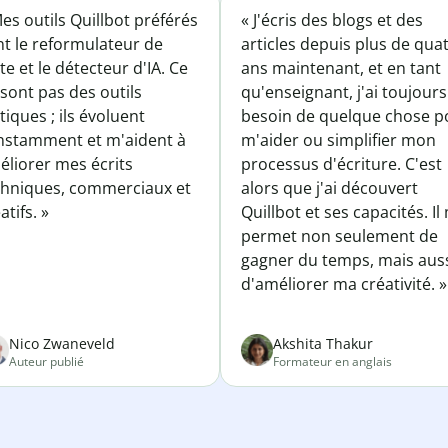
es outils Quillbot préférés
« J'écris des blogs et des
nt le reformulateur de
articles depuis plus de qua
te et le détecteur d'IA. Ce
ans maintenant, et en tant
sont pas des outils
qu'enseignant, j'ai toujours
tiques ; ils évoluent
besoin de quelque chose p
nstamment et m'aident à
m'aider ou simplifier mon
éliorer mes écrits
processus d'écriture. C'est
chniques, commerciaux et
alors que j'ai découvert
atifs. »
Quillbot et ses capacités. Il
permet non seulement de
gagner du temps, mais aus
d'améliorer ma créativité. »
Nico Zwaneveld
Akshita Thakur
Auteur publié
Formateur en anglais