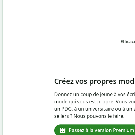
Efficac
Slide 4 of 6
Prévenez
le plagiat inv
Vérifiez que vos écrits sont 100 % l
logiciel anti-plagiat. Analysez votr
quelques secondes et identifiez les 
manquantes dans plus de 100 lang
Passez à la version Premium