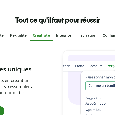
Tout ce qu'il faut pour réussir
ité
Flexibilité
Créativité
Intégrité
Inspiration
Confia
olontaire
es vôtres grâce au
e document en
citations
ues.