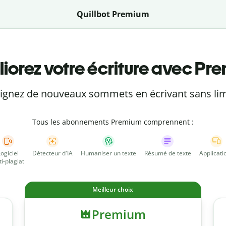
Quillbot Premium
iorez votre écriture avec Pr
eignez de nouveaux sommets en écrivant sans lim
Tous les abonnements Premium comprennent :
Logiciel
Détecteur d'IA
Humaniser un texte
Résumé de texte
Applicati
ti-plagiat
Meilleur choix
Premium