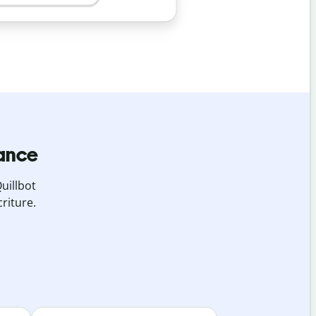
iance
uillbot
riture.