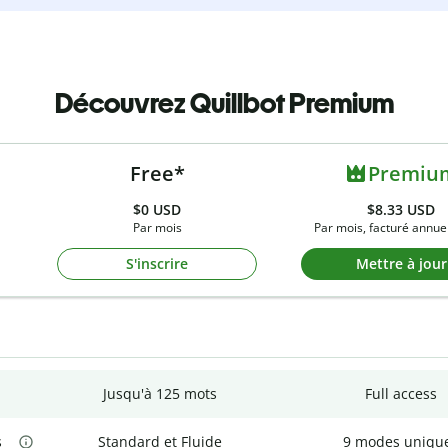
Découvrez Quillbot Premium
Free*
Premiu
$0
USD
$8.33 USD
Par mois
Par mois, facturé annue
S'inscrire
Mettre à jour
Jusqu'à 125 mots
Full access
s
Standard et Fluide
9 modes uniqu