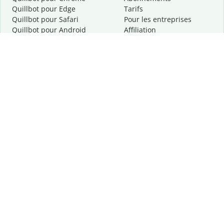
Quillbot pour Edge
Tarifs
Quillbot pour Safari
Pour les entreprises
Quillbot pour Android
Affiliation
Quillbot
pour
iOS
Demander une démo
Quillbot pour Windows
Quillbot pour macOS
Quillbot pour Word
Outils
Entreprise
Outils de rédaction
À propos
Correction linguistique
Confidentialité
Citation et originalité
Carrière
Outils d'IA
Centre d'aide
Outils PDF
Contactez-nous
Outils d'image
Ressources
Autres outils
Outils PDF
Qui sommes-nous ?