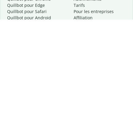
Quillbot pour Edge
Tarifs
Quillbot pour Safari
Pour les entreprises
Quillbot pour Android
Affiliation
Quillbot
pour
iOS
Demander une démo
Quillbot pour Windows
Quillbot pour macOS
Quillbot pour Word
Outils
Entreprise
Outils de rédaction
À propos
Correction linguistique
Confidentialité
Citation et originalité
Carrière
Outils d'IA
Centre d'aide
Outils PDF
Contactez-nous
Outils d'image
Ressources
Autres outils
Outils PDF
Qui sommes-nous ?