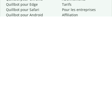
Quillbot pour Edge
Tarifs
Quillbot pour Safari
Pour les entreprises
Quillbot pour Android
Affiliation
Quillbot
pour
iOS
Demander une démo
Quillbot pour Windows
Quillbot pour macOS
Quillbot pour Word
Outils
Entreprise
Outils de rédaction
À propos
Correction linguistique
Confidentialité
Citation et originalité
Carrière
Outils d'IA
Centre d'aide
Outils PDF
Contactez-nous
Outils d'image
Ressources
Autres outils
Outils PDF
Qui sommes-nous ?