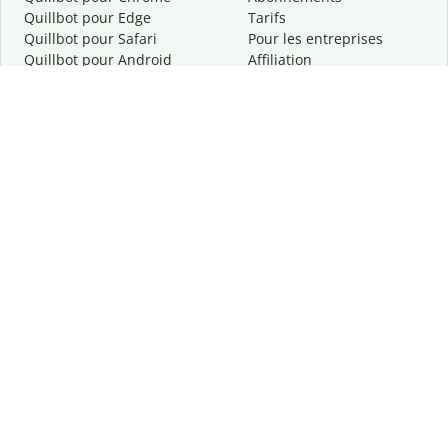
Quillbot pour Edge
Tarifs
Quillbot pour Safari
Pour les entreprises
Quillbot pour Android
Affiliation
Quillbot
pour
iOS
Demander une démo
Quillbot pour Windows
Quillbot pour macOS
Quillbot pour Word
Outils
Entreprise
Outils de rédaction
À propos
Correction linguistique
Confidentialité
Citation et originalité
Carrière
Outils d'IA
Centre d'aide
Outils PDF
Contactez-nous
Outils d'image
Ressources
Autres outils
Outils PDF
Qui sommes-nous ?