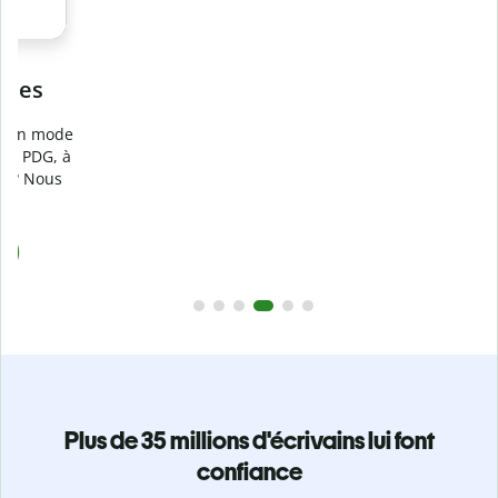
Prévenez
le plagiat involontaire
e
Vérifiez que vos écrits sont 100 % les vôtres grâce au
logiciel anti-plagiat. Analysez votre document en quelques
secondes et identifiez les citations manquantes dans plus
de 100 langues.
Passez à la version Premium
Plus de 35 millions d'écrivains lui font
confiance