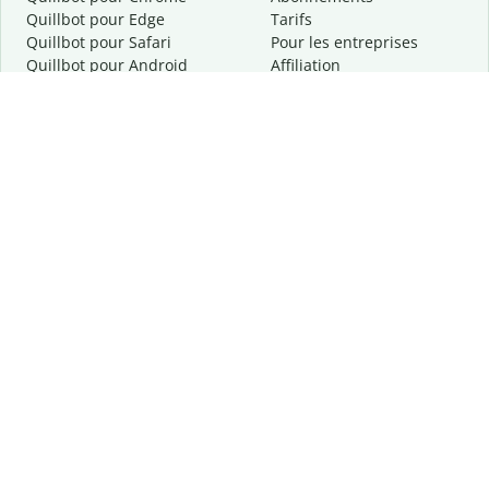
Quillbot pour Edge
Tarifs
Quillbot pour Safari
Pour les entreprises
Quillbot pour Android
Affiliation
Quillbot
pour
iOS
Demander une démo
Quillbot pour Windows
Quillbot pour macOS
Quillbot pour Word
Outils
Entreprise
Outils de rédaction
À propos
Correction linguistique
Confidentialité
Citation et originalité
Carrière
Outils d'IA
Centre d'aide
Outils PDF
Contactez-nous
Outils d'image
Ressources
Autres outils
Outils PDF
Qui sommes-nous ?