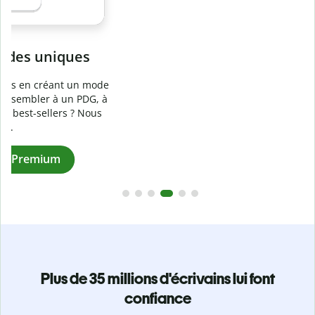
Prévenez
le plagiat involontaire
e
Vérifiez que vos écrits sont 100 % les vôtres grâce au
logiciel anti-plagiat. Analysez votre document en quelques
secondes et identifiez les citations manquantes dans plus
de 100 langues.
Passez à la version Premium
Plus de 35 millions d'écrivains lui font
confiance