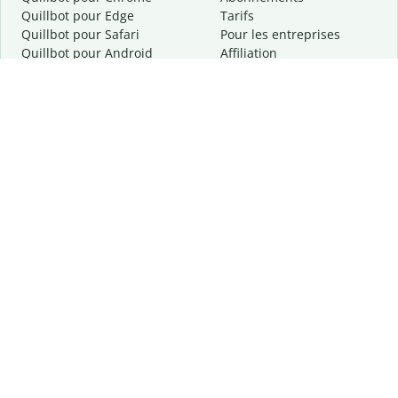
Quillbot pour Edge
Tarifs
Quillbot pour Safari
Pour les entreprises
Quillbot pour Android
Affiliation
Quillbot
pour
iOS
Demander une démo
Quillbot pour Windows
Quillbot pour macOS
Quillbot pour Word
Outils
Entreprise
Outils de rédaction
À propos
Correction linguistique
Confidentialité
Citation et originalité
Carrière
Outils d'IA
Centre d'aide
Outils PDF
Contactez-nous
Outils d'image
Ressources
Autres outils
Outils PDF
Qui sommes-nous ?