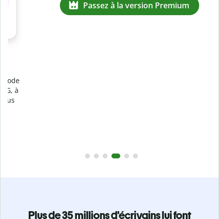
Prévenez
le plagiat involontaire
e
Vérifiez que vos écrits sont 100 % les vôtres grâce au
logiciel anti-plagiat. Analysez votre document en quelques
secondes et identifiez les citations manquantes dans plus
de 100 langues.
Passez à la version Premium
Plus de 35 millions d'écrivains lui font