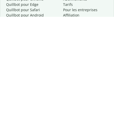
Quillbot pour Edge
Tarifs
Quillbot pour Safari
Pour les entreprises
Quillbot pour Android
Affiliation
Quillbot
pour
iOS
Demander une démo
Quillbot pour Windows
Quillbot pour macOS
Quillbot pour Word
Outils
Entreprise
Outils de rédaction
À propos
Correction linguistique
Confidentialité
Citation et originalité
Carrière
Outils d'IA
Centre d'aide
Outils PDF
Contactez-nous
Outils d'image
Ressources
Autres outils
Outils PDF
Qui sommes-nous ?