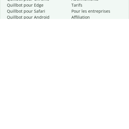
Quillbot pour Edge
Tarifs
Quillbot pour Safari
Pour les entreprises
Quillbot pour Android
Affiliation
Quillbot
pour
iOS
Demander une démo
Quillbot pour Windows
Quillbot pour macOS
Quillbot pour Word
Outils
Entreprise
Outils de rédaction
À propos
Correction linguistique
Confidentialité
Citation et originalité
Carrière
Outils d'IA
Centre d'aide
Outils PDF
Contactez-nous
Outils d'image
Ressources
Autres outils
Outils PDF
Qui sommes-nous ?