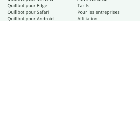
Quillbot pour Edge
Tarifs
Quillbot pour Safari
Pour les entreprises
Quillbot pour Android
Affiliation
Quillbot
pour
iOS
Demander une démo
Quillbot pour Windows
Quillbot pour macOS
Quillbot pour Word
Outils
Entreprise
Outils de rédaction
À propos
Correction linguistique
Confidentialité
Citation et originalité
Carrière
Outils d'IA
Centre d'aide
Outils PDF
Contactez-nous
Outils d'image
Ressources
Autres outils
Outils PDF
Qui sommes-nous ?