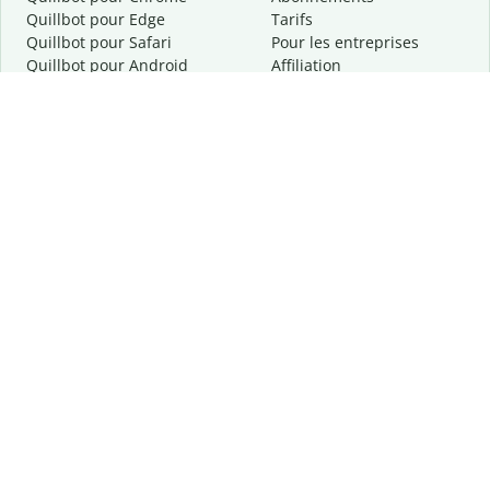
Quillbot pour Edge
Tarifs
Quillbot pour Safari
Pour les entreprises
Quillbot pour Android
Affiliation
Quillbot
pour
iOS
Demander une démo
Quillbot pour Windows
Quillbot pour macOS
Quillbot pour Word
Outils
Entreprise
Outils de rédaction
À propos
Correction linguistique
Confidentialité
Citation et originalité
Carrière
Outils d'IA
Centre d'aide
Outils PDF
Contactez-nous
Outils d'image
Ressources
Autres outils
Outils PDF
Qui sommes-nous ?