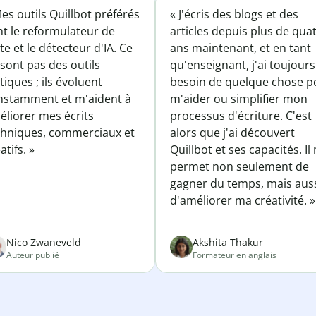
es outils Quillbot préférés
« J'écris des blogs et des
nt le reformulateur de
articles depuis plus de qua
te et le détecteur d'IA. Ce
ans maintenant, et en tant
sont pas des outils
qu'enseignant, j'ai toujours
tiques ; ils évoluent
besoin de quelque chose p
nstamment et m'aident à
m'aider ou simplifier mon
éliorer mes écrits
processus d'écriture. C'est
chniques, commerciaux et
alors que j'ai découvert
atifs. »
Quillbot et ses capacités. Il
permet non seulement de
gagner du temps, mais aus
d'améliorer ma créativité. »
Nico Zwaneveld
Akshita Thakur
Auteur publié
Formateur en anglais