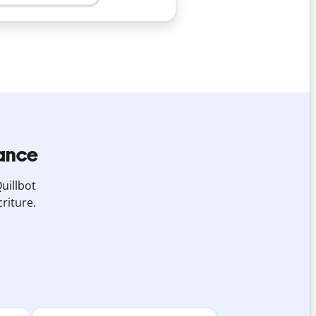
iance
uillbot
riture.