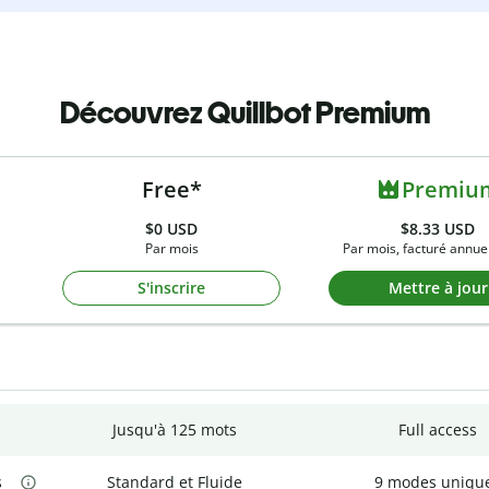
Découvrez Quillbot Premium
Free*
Premiu
$0
USD
$8.33 USD
Par mois
Par mois, facturé annue
S'inscrire
Mettre à jour
Jusqu'à 125 mots
Full access
s
Standard et Fluide
9 modes uniqu