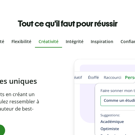
Tout ce qu'il faut pour réussir
ité
Flexibilité
Créativité
Intégrité
Inspiration
Confia
olontaire
es vôtres grâce au
e document en
citations
ues.