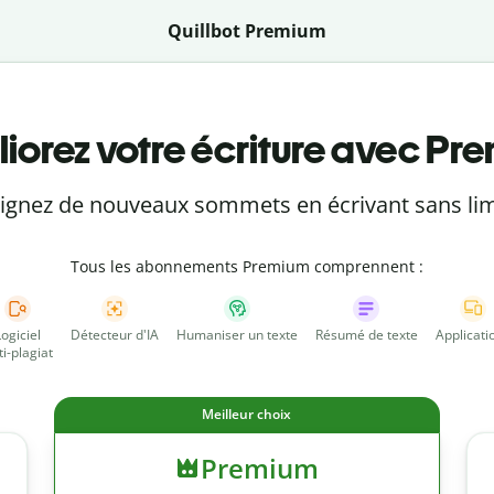
Quillbot Premium
iorez votre écriture avec Pr
eignez de nouveaux sommets en écrivant sans lim
Tous les abonnements Premium comprennent :
Logiciel
Détecteur d'IA
Humaniser un texte
Résumé de texte
Applicati
ti-plagiat
Meilleur choix
Premium