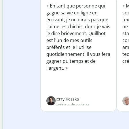
« En tant que personne qui
« M
gagne sa vie en ligne en
so
écrivant, je ne dirais pas que
tex
j'aime les chichis, donc je vais
ne 
le dire brièvement. Quillbot
sta
est l'un de mes outils
co
préférés et je l'utilise
am
quotidiennement. Il vous fera
te
gagner du temps et de
cré
l'argent. »
Jerry Keszka
Créateur de contenu