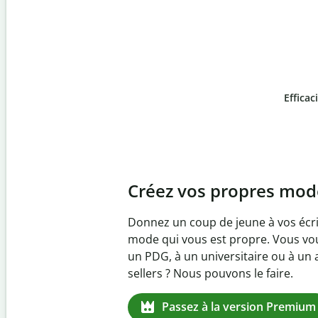
Efficac
Slide 4 of 6
Prévenez
le plagiat inv
Vérifiez que vos écrits sont 100 % l
logiciel anti-plagiat. Analysez votr
quelques secondes et identifiez les 
manquantes dans plus de 100 lang
Passez à la version Premium