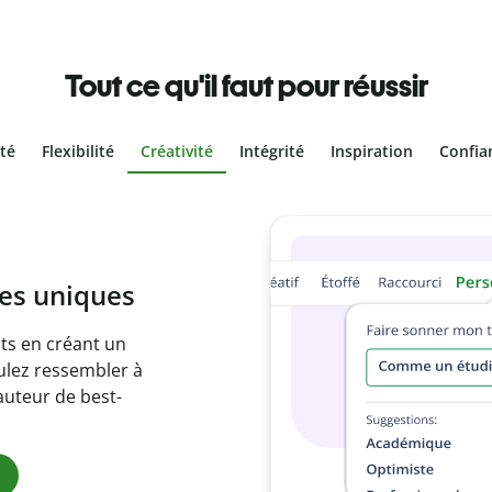
Tout ce qu'il faut pour réussir
ité
Flexibilité
Créativité
Intégrité
Inspiration
Confia
olontaire
es vôtres grâce au
e document en
citations
ues.