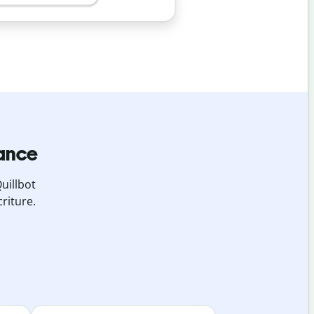
iance
uillbot
riture.