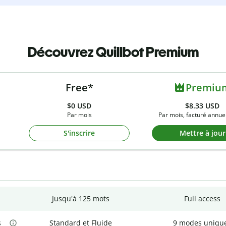
Découvrez Quillbot Premium
Free*
Premiu
$0
USD
$8.33 USD
Par mois
Par mois, facturé annue
S'inscrire
Mettre à jour
Jusqu'à 125 mots
Full access
s
Standard et Fluide
9 modes uniqu