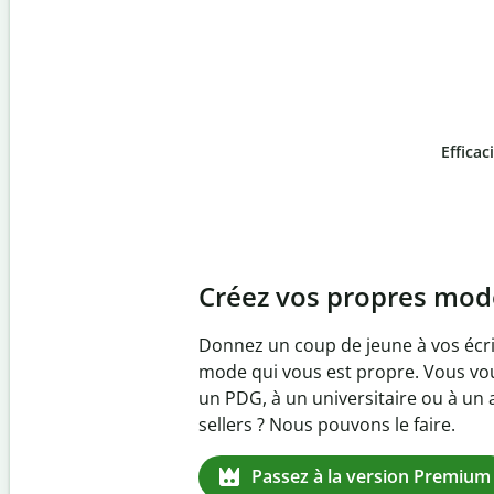
Efficac
Slide 4 of 6
Prévenez
le plagiat inv
Vérifiez que vos écrits sont 100 % l
logiciel anti-plagiat. Analysez votr
quelques secondes et identifiez les 
manquantes dans plus de 100 lang
Passez à la version Premium