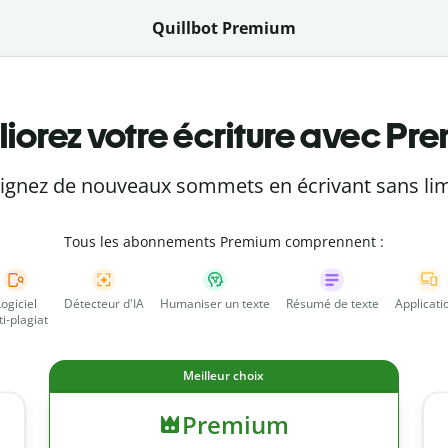
Quillbot Premium
iorez votre écriture avec Pr
eignez de nouveaux sommets en écrivant sans lim
Tous les abonnements Premium comprennent :
Logiciel
Détecteur d'IA
Humaniser un texte
Résumé de texte
Applicati
ti-plagiat
Meilleur choix
Premium