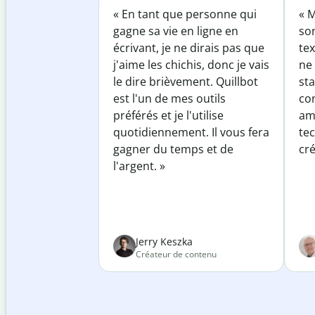
« En tant que personne qui
« M
gagne sa vie en ligne en
so
écrivant, je ne dirais pas que
tex
j'aime les chichis, donc je vais
ne 
le dire brièvement. Quillbot
sta
est l'un de mes outils
co
préférés et je l'utilise
am
quotidiennement. Il vous fera
te
gagner du temps et de
cré
l'argent. »
Jerry Keszka
Créateur de contenu