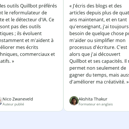
es outils Quillbot préférés
« J'écris des blogs et des
nt le reformulateur de
articles depuis plus de qua
te et le détecteur d'IA. Ce
ans maintenant, et en tant
sont pas des outils
qu'enseignant, j'ai toujours
tiques ; ils évoluent
besoin de quelque chose p
nstamment et m'aident à
m'aider ou simplifier mon
éliorer mes écrits
processus d'écriture. C'est
chniques, commerciaux et
alors que j'ai découvert
atifs. »
Quillbot et ses capacités. Il
permet non seulement de
gagner du temps, mais aus
d'améliorer ma créativité. »
Nico Zwaneveld
Akshita Thakur
Auteur publié
Formateur en anglais