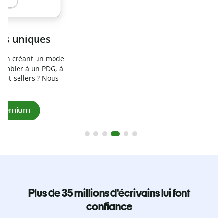
Prévenez
le plagiat involontaire
e
Vérifiez que vos écrits sont 100 % les vôtres grâce au
logiciel anti-plagiat. Analysez votre document en quelques
secondes et identifiez les citations manquantes dans plus
de 100 langues.
Passez à la version Premium
Plus de 35 millions d'écrivains lui font
confiance