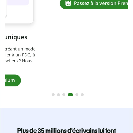
Prévenez
le plagiat involontaire
e
Vérifiez que vos écrits sont 100 % les vôtres grâce au
logiciel anti-plagiat. Analysez votre document en quelques
secondes et identifiez les citations manquantes dans plus
de 100 langues.
Passez à la version Premium
Plus de 35 millions d'écrivains lui font