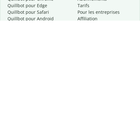
Quillbot pour Edge
Tarifs
Quillbot pour Safari
Pour les entreprises
Quillbot pour Android
Affiliation
Quillbot
pour
iOS
Demander une démo
Quillbot pour Windows
Quillbot pour macOS
Quillbot pour Word
Outils
Entreprise
Outils de rédaction
À propos
Correction linguistique
Confidentialité
Citation et originalité
Carrière
Outils d'IA
Centre d'aide
Outils PDF
Contactez-nous
Outils d'image
Ressources
Autres outils
Outils PDF
Qui sommes-nous ?