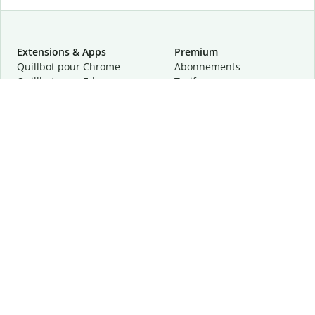
Extensions & Apps
Premium
Quillbot pour Chrome
Abonnements
Quillbot pour Edge
Tarifs
Quillbot pour Safari
Pour les entreprises
Quillbot pour Android
Affiliation
Quillbot
pour
iOS
Demander une démo
Quillbot pour Windows
Quillbot pour macOS
Quillbot pour Word
Outils
Entreprise
Outils de rédaction
À propos
Correction linguistique
Confidentialité
Citation et originalité
Carrière
Outils d'IA
Centre d'aide
Outils PDF
Contactez-nous
Outils d'image
Ressources
Autres outils
Outils PDF