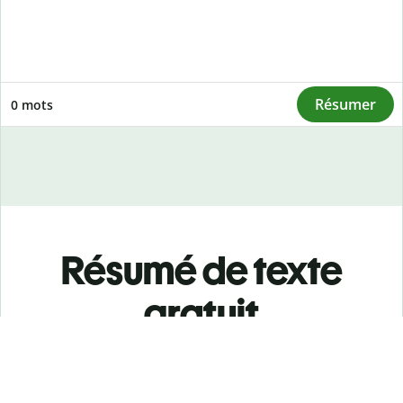
Résumer
0
mots
Résumé de texte
gratuit
Le Résumeur de texte de Quillbot peut condenser des
articles, des papiers ou des documents jusqu'aux points clés
instantanément. Notre IA utilise le traitement du langage
naturel pour localiser les informations critiques tout en