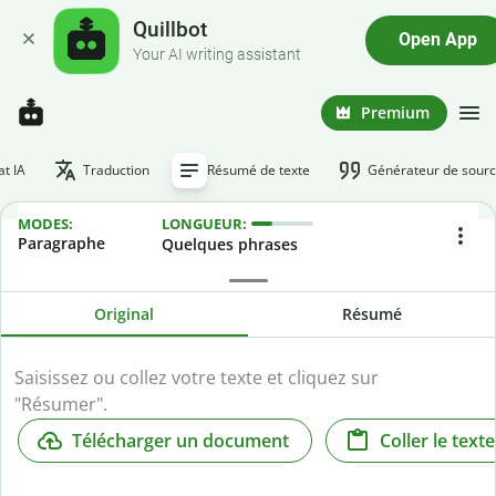
Quillbot
Open App
Your AI writing assistant
Premium
at IA
Traduction
Résumé de texte
Générateur de sour
MODES:
LONGUEUR:
Paragraphe
Quelques phrases
Original
Résumé
Télécharger un document
Coller le texte