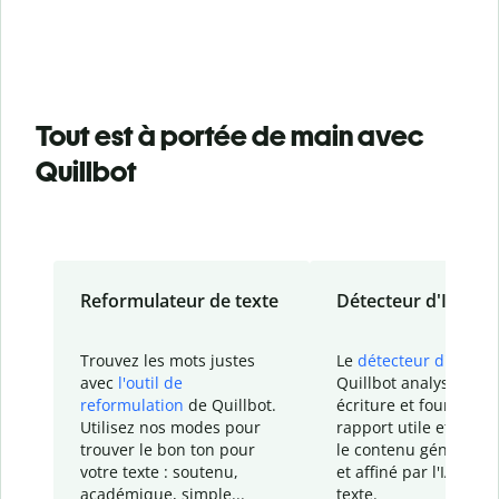
Tout est à portée de main avec
Quillbot
Reformulateur de texte
Détecteur d'IA
Trouvez les mots justes
Le
détecteur d'IA
de
avec
l'outil de
Quillbot analyse votr
reformulation
de Quillbot.
écriture et fournit un
Utilisez nos modes pour
rapport
utile et détail
trouver le bon ton pour
le contenu généré
par
votre texte : soutenu,
et affiné par l'IA dans
académique, simple...
texte.