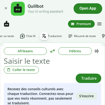
Quillbot
Open App
Your AI writing assistant
Premium
r un texte
Chat IA
Traduction
Résumé de texte
Afrikaans
Hébreu
Coller le texte
Traduire
Recevez des conseils culturels avec
chaque traduction. Connectez-vous pour
S’inscrire
que vos mots résonnent, pas seulement
se traduisent.