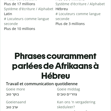
Plus de 17 millions
Système d'écriture / Alphabet
Système d'écriture / Alphabet
Hébreu
Latin
# Locuteurs comme langue
# Locuteurs comme langue
seconde
seconde
Plus de 3 millions
Plus de 10 millions
Phrases couramment
parlées de Afrikaans à
Hébreu
Slide 1 of 6
Travail et communication quotidienne
S
Goeie more
Goeie middag
H
י
צהריים טובים
בוקר טוב
Goeienaand
Kan ons 'n vergadering
M
ערב טוב
skeduleer?
א