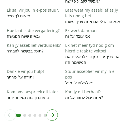
אפשר לקבוע פגישה?
G
Ek sal vir jou 'n e-pos stuur.
Laat weet my asseblief as jy
ב
אשלח לך מייל.
iets nodig het
J
אנא הודע לי אם אתה צריך משהו
ן
Hoe laat is die vergadering?
Ek werk daaraan
J
אני עובד על זה
באיזו שעה הפגישה?
א
Kan jy asseblief verduidelik?
Ek het meer tyd nodig om
T
תוכל בבקשה להבהיר?
hierdie taak te voltooi
ת
אני צריך עוד זמן כדי להשלים את
המשימה הזו
W
Dankie vir jou hulp!
Stuur asseblief vir my 'n e-
תודה על עזרתך!
pos
נא לשלוח לי מייל
Kom ons bespreek dit later
Kan jy dit herhaal?
אתה יכול לחזור על זה?
בואו נדון בזה מאוחר יותר