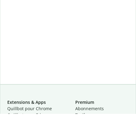
Extensions & Apps
Premium
Quillbot pour Chrome
Abonnements
Quillbot pour Edge
Tarifs
Quillbot pour Safari
Pour les entreprises
Quillbot pour Android
Affiliation
Quillbot
pour
iOS
Demander une démo