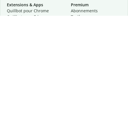
Extensions & Apps
Premium
Quillbot pour Chrome
Abonnements
Quillbot pour Edge
Tarifs
Quillbot pour Safari
Pour les entreprises
Quillbot pour Android
Affiliation
Quillbot
pour
iOS
Demander une démo
Quillbot pour Windows
Quillbot pour macOS
Quillbot pour Word
Outils
Entreprise
Outils de rédaction
À propos
Correction linguistique
Confidentialité
Citation et originalité
Carrière
Outils d'IA
Centre d'aide
Outils PDF
Contactez-nous
Outils d'image
Ressources
Autres outils
Outils PDF
Qui sommes-nous ?