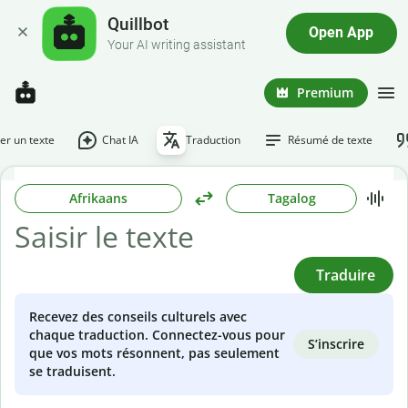
Quillbot
Open App
Your AI writing assistant
Premium
r un texte
Chat IA
Traduction
Résumé de texte
Afrikaans
Tagalog
Traduire
Recevez des conseils culturels avec
chaque traduction. Connectez-vous pour
S’inscrire
que vos mots résonnent, pas seulement
se traduisent.