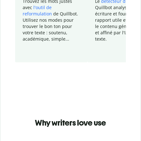
Trouvez les mots justes
Le
détecteur d'IA
de
avec
l'outil de
Quillbot analyse votr
reformulation
de Quillbot.
écriture et fournit un
Utilisez nos modes pour
rapport
utile et détail
trouver le bon ton pour
le contenu généré
par
votre texte : soutenu,
et affiné par l'IA dans
académique, simple...
texte.
Why writers love use