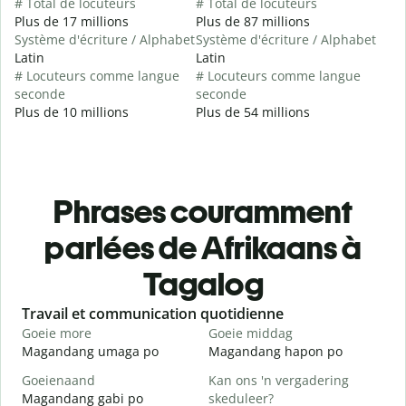
# Total de locuteurs
# Total de locuteurs
Plus de 17 millions
Plus de 87 millions
Système d'écriture / Alphabet
Système d'écriture / Alphabet
Latin
Latin
# Locuteurs comme langue
# Locuteurs comme langue
seconde
seconde
Plus de 10 millions
Plus de 54 millions
Phrases couramment
parlées de Afrikaans à
Tagalog
Slide 1 of 6
Travail et communication quotidienne
S
Goeie more
Goeie middag
H
Magandang umaga po
Magandang hapon po
H
Goeienaand
Kan ons 'n vergadering
M
Magandang gabi po
skeduleer?
A