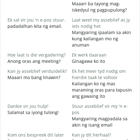
Maaari ba tayong mag-
G
iskedyul ng pagpupulong?
Ek sal vir jou 'n e-pos stuur.
Laat weet my asseblief as jy
padadalhan kita ng email.
iets nodig het
J
Mangyaring ipaalam sa akin
B
kung kailangan mo ng
anuman
J
O
Hoe laat is die vergadering?
Ek werk daaraan
Anong oras ang meeting?
Ginagawa ko ito
T
Kan jy asseblief verduidelik?
Ek het meer tyd nodig om
Maaari mo bang linawin?
hierdie taak te voltooi
W
Kailangan ko ng mas
S
maraming oras para tapusin
h
ang gawaing ito
Dankie vir jou hulp!
Stuur asseblief vir my 'n e-
Salamat sa iyong tulong!
pos
Mangyaring magpadala sa
akin ng isang email
Kom ons bespreek dit later
Kan jy dit herhaal?