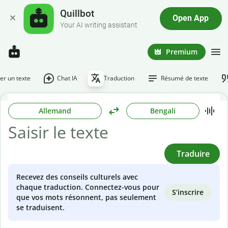
Quillbot
Open App
Your AI writing assistant
Premium
r un texte
Chat IA
Traduction
Résumé de texte
Allemand
Bengali
Traduire
Recevez des conseils culturels avec
chaque traduction. Connectez-vous pour
S’inscrire
que vos mots résonnent, pas seulement
se traduisent.