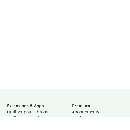
Extensions & Apps
Premium
Quillbot pour Chrome
Abonnements
Quillbot pour Edge
Tarifs
Quillbot pour Safari
Pour les entreprises