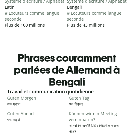
Système d'écriture / Alphabet
Système d'écriture / Alphabet
Latin
Bengali
# Locuteurs comme langue
# Locuteurs comme langue
seconde
seconde
Plus de 100 millions
Plus de 43 millions
Phrases couramment
parlées de Allemand à
Bengali
Slide 1 of 6
Travail et communication quotidienne
S
Guten Morgen
Guten Tag
H
শুভ সকাল
শুভ বিকাল
হ
Guten Abend
Können wir ein Meeting
I
শুভ সন্ধ্যা
vereinbaren?
আ
আমরা কি একটি মিটিং শিডিউল করতে
G
পারি?