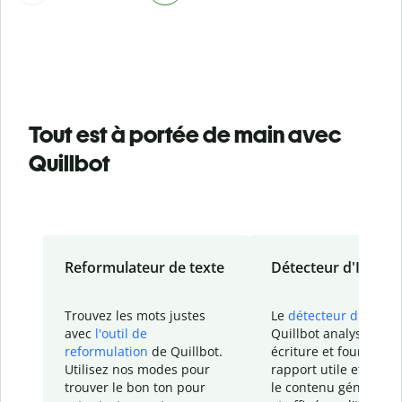
Tout est à portée de main avec
Quillbot
Reformulateur de texte
Détecteur d'IA
Trouvez les mots justes
Le
détecteur d'IA
de
avec
l'outil de
Quillbot analyse votr
reformulation
de Quillbot.
écriture et fournit un
Utilisez nos modes pour
rapport
utile et détail
trouver le bon ton pour
le contenu généré
par