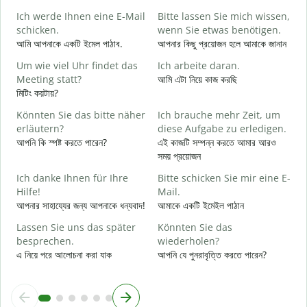
Ich werde Ihnen eine E-Mail
Bitte lassen Sie mich wissen,
শ
schicken.
wenn Sie etwas benötigen.
G
আমি আপনাকে একটি ইমেল পাঠাব.
আপনার কিছু প্রয়োজন হলে আমাকে জানান
আ
Um wie viel Uhr findet das
Ich arbeite daran.
J
Meeting statt?
আমি এটা নিয়ে কাজ করছি
হ্
মিটিং কয়টায়?
A
Könnten Sie das bitte näher
Ich brauche mehr Zeit, um
বি
erläutern?
diese Aufgabe zu erledigen.
আপনি কি স্পষ্ট করতে পারেন?
এই কাজটি সম্পন্ন করতে আমার আরও
সময় প্রয়োজন
W
ক
Ich danke Ihnen für Ihre
Bitte schicken Sie mir eine E-
Hilfe!
Mail.
আপনার সাহায্যের জন্য আপনাকে ধন্যবাদ!
আমাকে একটি ইমেইল পাঠান
Lassen Sie uns das später
Könnten Sie das
besprechen.
wiederholen?
এ নিয়ে পরে আলোচনা করা যাক
আপনি যে পুনরাবৃত্তি করতে পারেন?