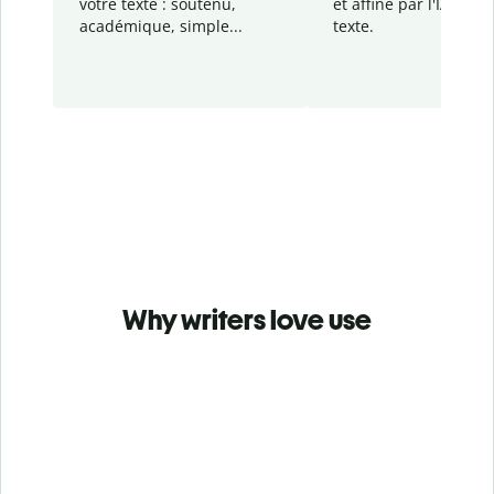
votre texte : soutenu,
et affiné par l'IA dans
académique, simple...
texte.
Why writers love use