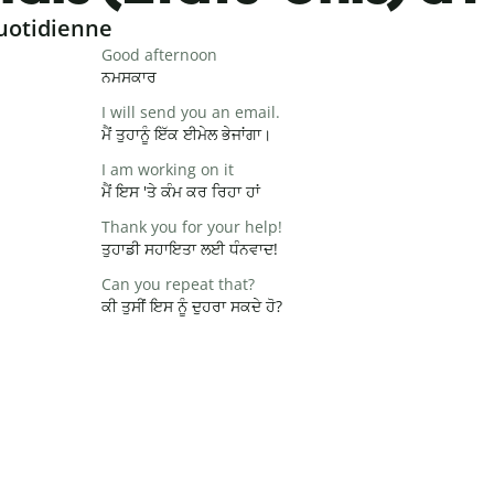
uotidienne
Good afternoon
ਨਮਸਕਾਰ
I will send you an email.
ਮੈਂ ਤੁਹਾਨੂੰ ਇੱਕ ਈਮੇਲ ਭੇਜਾਂਗਾ।
I am working on it
ਮੈਂ ਇਸ 'ਤੇ ਕੰਮ ਕਰ ਰਿਹਾ ਹਾਂ
Thank you for your help!
ਤੁਹਾਡੀ ਸਹਾਇਤਾ ਲਈ ਧੰਨਵਾਦ!
Can you repeat that?
ਕੀ ਤੁਸੀਂ ਇਸ ਨੂੰ ਦੁਹਰਾ ਸਕਦੇ ਹੋ?