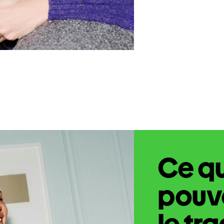
Ce q
pouve
le tr