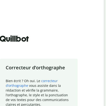
Quillbot
Correcteur d
’
orthographe
Résumer
Bien écrit ? Oh oui. Le
correcteur
Besoin de r
d
’
orthographe
vous assiste dans la
simplifier v
rédaction et vérifie la grammaire,
vos travaux
l
’
orthographe, le style et la ponctuation
résumé de t
de vos textes pour des communications
tâche et vo
claires et percutantes.
claire des 