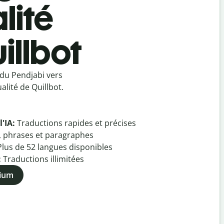
lité
illbot
 du Pendjabi vers
lité de Quillbot.
l'IA:
Traductions rapides et précises
, phrases et paragraphes
Plus de
52
langues disponibles
:
Traductions illimitées
mium