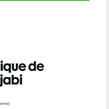
tique de
jabi
yenne)