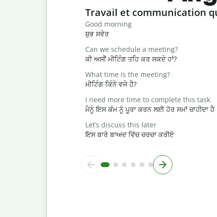
Slide 1 of 6
Travail et communication q
Good morning
ਸ਼ੁਭ ਸਵੇਰ
Can we schedule a meeting?
ਕੀ ਅਸੀਂ ਮੀਟਿੰਗ ਤਹਿ ਕਰ ਸਕਦੇ ਹਾਂ?
What time is the meeting?
ਮੀਟਿੰਗ ਕਿੰਨੇ ਵਜੇ ਹੈ?
I need more time to complete this task
ਮੈਨੂੰ ਇਸ ਕੰਮ ਨੂੰ ਪੂਰਾ ਕਰਨ ਲਈ ਹੋਰ ਸਮਾਂ ਚਾਹੀਦਾ ਹੈ
Let’s discuss this later
ਇਸ ਬਾਰੇ ਬਾਅਦ ਵਿੱਚ ਚਰਚਾ ਕਰੀਏ