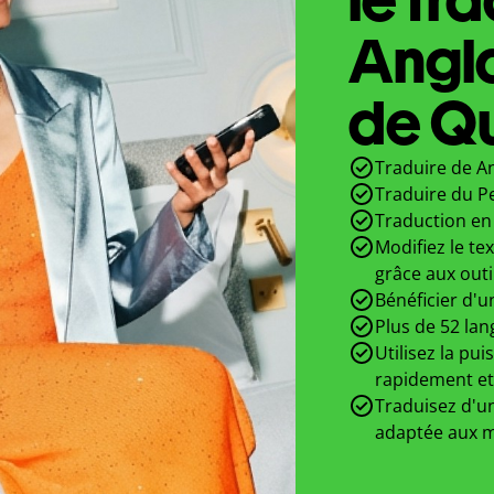
Angla
de Qu
Traduire de An
Traduire du Pe
Traduction en 
Modifiez le te
grâce aux outi
Bénéficier d'u
Plus de 52 lan
Utilisez la pui
rapidement et
Traduisez d'un
adaptée aux m