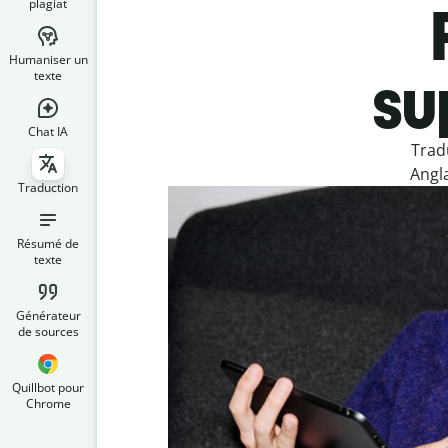
plagiat
Humaniser un
su
texte
Chat IA
Trad
Angla
Traduction
Résumé de
texte
Générateur
de sources
Quillbot pour
Chrome