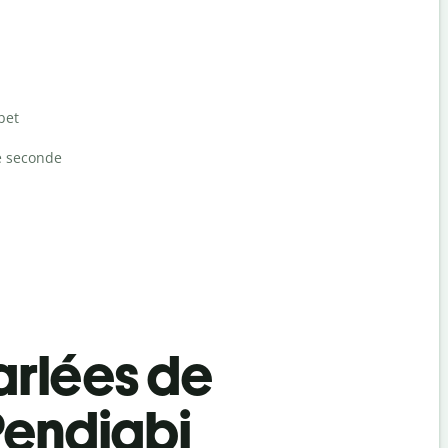
bet
e seconde
rlées de
Pendjabi