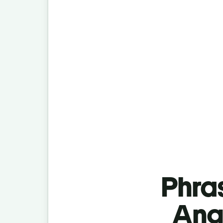
Phra
Angl