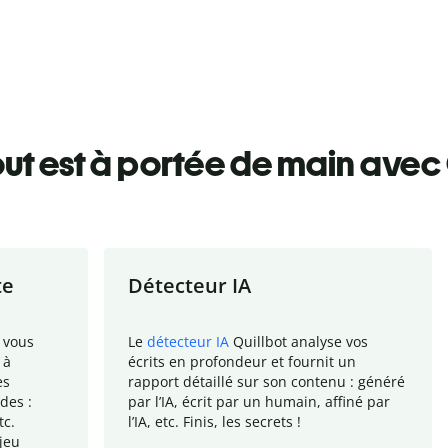
ut est à portée de main avec 
te
Détecteur IA
 vous
Le
détecteur IA
Quillbot analyse vos
 à
écrits en profondeur et fournit un
es
rapport
détaillé sur son contenu : généré
des :
par l
’
IA, écrit par un humain, affiné par
tc.
l
’
IA, etc. Finis, les secrets !
jeu