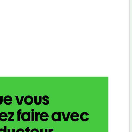
ue vous
z faire avec
aducteur