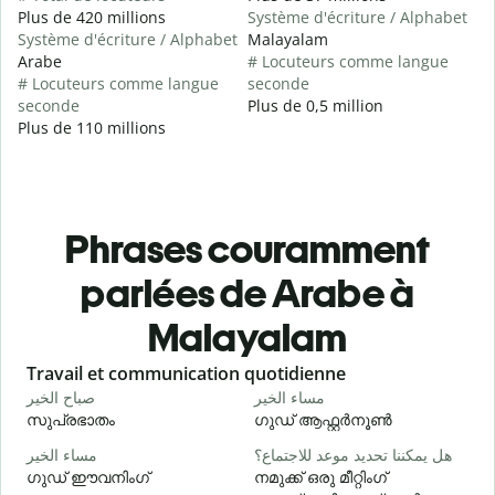
Plus de 420 millions
Système d'écriture / Alphabet
Système d'écriture / Alphabet
Malayalam
Arabe
# Locuteurs comme langue
# Locuteurs comme langue
seconde
seconde
Plus de 0,5 million
Plus de 110 millions
Phrases couramment
parlées de Arabe à
Malayalam
Slide 1 of 6
Travail et communication quotidienne
S
ا
مساء الخير
صباح الخير
സുപ്രഭാതം
ഗുഡ് ആഫ്റ്റർനൂൺ
و
هل يمكننا تحديد موعد للاجتماع؟
مساء الخير
ഗുഡ് ഈവനിംഗ്
നമുക്ക് ഒരു മീറ്റിംഗ്
എ