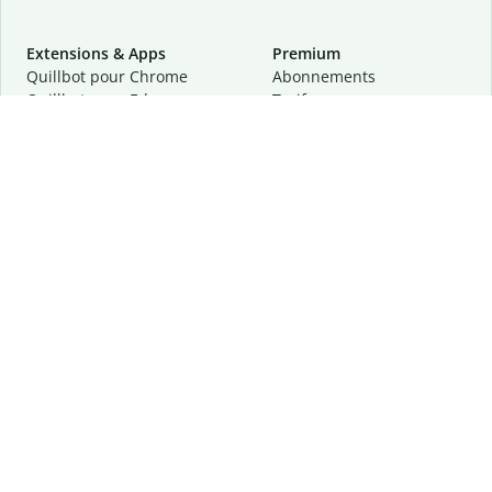
Extensions & Apps
Premium
Quillbot pour Chrome
Abonnements
Quillbot pour Edge
Tarifs
Quillbot pour Safari
Pour les entreprises
Quillbot pour Android
Affiliation
Quillbot
pour
iOS
Demander une démo
Quillbot pour Windows
Quillbot pour macOS
Quillbot pour Word
Outils
Entreprise
Outils de rédaction
À propos
Correction linguistique
Confidentialité
Citation et originalité
Carrière
Outils d'IA
Centre d'aide
Outils PDF
Contactez-nous
Outils d'image
Ressources
Autres outils
Outils PDF