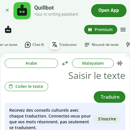
Quillbot
Open App
Your AI writing assistant
Premium
r un texte
Chat IA
Traduction
Résumé de texte
Arabe
Malayalam
Coller le texte
Traduire
Recevez des conseils culturels avec
chaque traduction. Connectez-vous pour
S’inscrire
que vos mots résonnent, pas seulement
se traduisent.