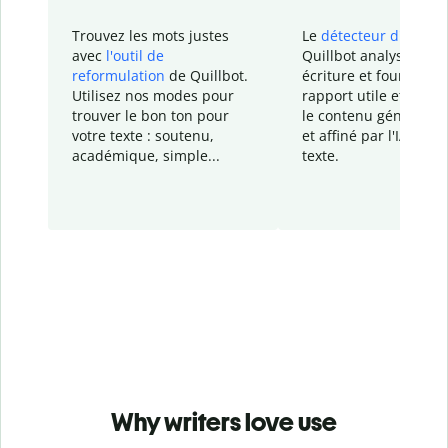
Trouvez les mots justes
Le
détecteur d'IA
de
avec
l'outil de
Quillbot analyse votr
reformulation
de Quillbot.
écriture et fournit un
Utilisez nos modes pour
rapport
utile et détail
trouver le bon ton pour
le contenu généré
par
votre texte : soutenu,
et affiné par l'IA dans
académique, simple...
texte.
Why writers love use