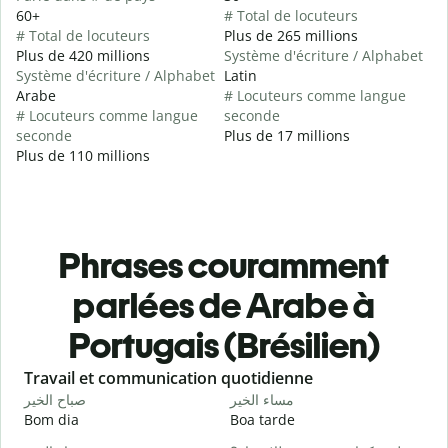
60+
# Total de locuteurs
# Total de locuteurs
Plus de 265 millions
Plus de 420 millions
Système d'écriture / Alphabet
Système d'écriture / Alphabet
Latin
Arabe
# Locuteurs comme langue
# Locuteurs comme langue
seconde
seconde
Plus de 17 millions
Plus de 110 millions
Phrases couramment
parlées de Arabe à
Portugais (Brésilien)
Slide 1 of 6
Travail et communication quotidienne
S
ا
مساء الخير
صباح الخير
Bom dia
Boa tarde
O