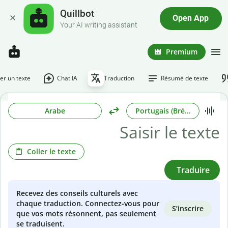
Quillbot
Open App
Your AI writing assistant
Premium
r un texte
Chat IA
Traduction
Résumé de texte
Arabe
Portugais (Brésilien)
Coller le texte
Traduire
Recevez des conseils culturels avec
chaque traduction. Connectez-vous pour
S’inscrire
que vos mots résonnent, pas seulement
se traduisent.