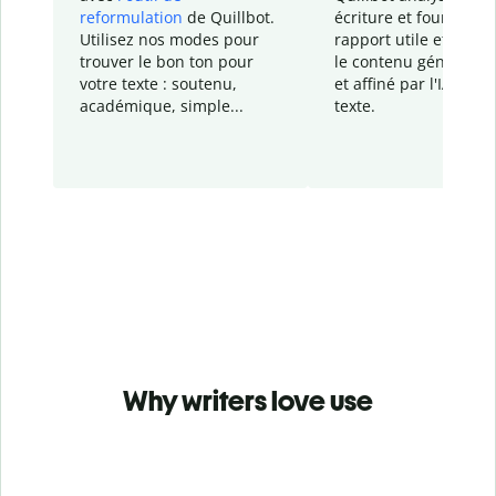
reformulation
de Quillbot.
écriture et fournit un
Utilisez nos modes pour
rapport
utile et détail
trouver le bon ton pour
le contenu généré
par
votre texte : soutenu,
et affiné par l'IA dans
académique, simple...
texte.
Why writers love use