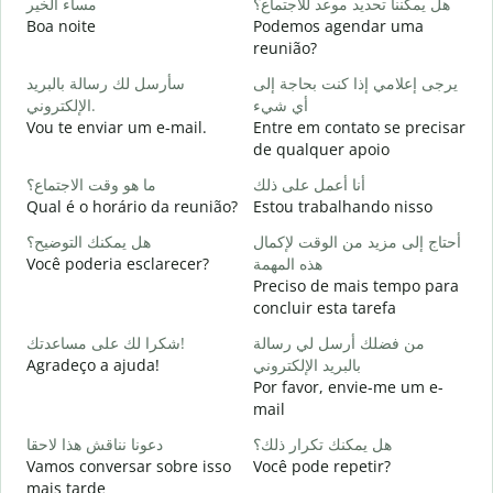
و
هل يمكننا تحديد موعد للاجتماع؟
مساء الخير
Boa noite
Podemos agendar uma
reunião?
ر
سأرسل لك رسالة بالبريد
يرجى إعلامي إذا كنت بحاجة إلى
B
أي شيء
الإلكتروني.
ة
Vou te enviar um e-mail.
Entre em contato se precisar
D
de qualquer apoio
ا
أنا أعمل على ذلك
ما هو وقت الاجتماع؟
S
Qual é o horário da reunião?
Estou trabalhando nisso
ة
أحتاج إلى مزيد من الوقت لإكمال
هل يمكنك التوضيح؟
A
Você poderia esclarecer?
هذه المهمة
Preciso de mais tempo para
؟
concluir esta tarefa
O
p
من فضلك أرسل لي رسالة
شكرا لك على مساعدتك!
Agradeço a ajuda!
بالبريد الإلكتروني
Por favor, envie-me um e-
mail
هل يمكنك تكرار ذلك؟
دعونا نناقش هذا لاحقا
Vamos conversar sobre isso
Você pode repetir?
mais tarde