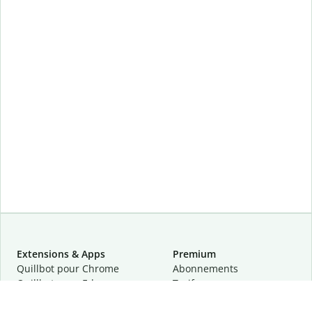
Extensions & Apps
Premium
Quillbot pour Chrome
Abonnements
Quillbot pour Edge
Tarifs
Quillbot pour Safari
Pour les entreprises