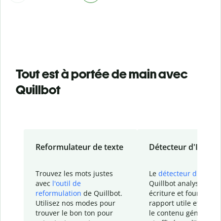
Tout est à portée de main avec
Quillbot
Reformulateur de texte
Détecteur d'IA
Trouvez les mots justes
Le
détecteur d'IA
de
avec
l'outil de
Quillbot analyse votr
reformulation
de Quillbot.
écriture et fournit un
Utilisez nos modes pour
rapport
utile et détail
trouver le bon ton pour
le contenu généré
par