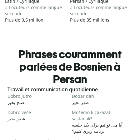
Latin / Cyrillique
Persan / Cyrillique
# Locuteurs comme langue
# Locuteurs comme langue
seconde
seconde
Plus de 0,5 million
Plus de 35 millions
Phrases couramment
parlées de Bosnien à
Persan
Slide 1 of 6
Travail et communication quotidienne
S
Dobro jutro
Dobar dan
Z
م
ظهر بخیر
صبح بخیر
Dobro veče
Možemo li zakazati
M
عصر بخیر
sastanak?
ت
آیا می توانیم برای یک جلسه
D
برنامه ریزی کنیم؟
ر