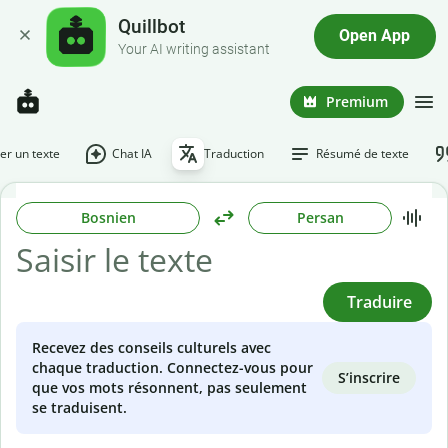
Quillbot
Open App
Your AI writing assistant
Premium
r un texte
Chat IA
Traduction
Résumé de texte
Bosnien
Persan
Traduire
Recevez des conseils culturels avec
chaque traduction. Connectez-vous pour
S’inscrire
que vos mots résonnent, pas seulement
se traduisent.