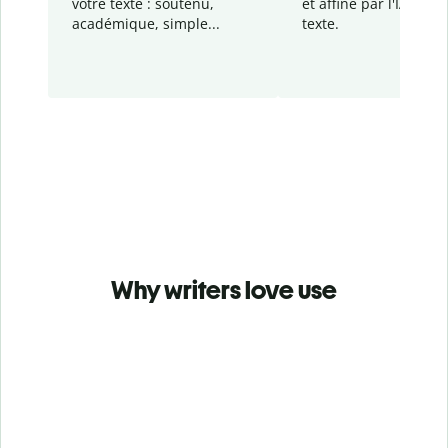
votre texte : soutenu,
et affiné par l'IA dans
académique, simple...
texte.
Why writers love use