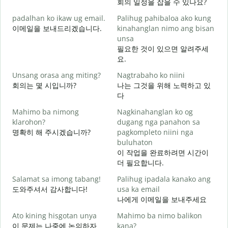
회의 일정을 잡을 수 있나요?
M
padalhan ko ikaw ug email.
Palihug pahibaloa ako kung
g
이메일을 보내드리겠습니다.
kinahanglan nimo ang bisan
unsa
G
필요한 것이 있으면 알려주세
요.
O
Unsang orasa ang miting?
Nagtrabaho ko niini
회의는 몇 시입니까?
나는 그것을 위해 노력하고 있
다
Mahimo ba nimong
Nagkinahanglan ko og
klarohon?
dugang nga panahon sa
명확히 해 주시겠습니까?
pagkompleto niini nga
A
buluhaton
h
이 작업을 완료하려면 시간이
더 필요합니다.
Salamat sa imong tabang!
Palihug ipadala kanako ang
도와주셔서 감사합니다!
usa ka email
나에게 이메일을 보내주세요
Ato kining hisgotan unya
Mahimo ba nimo balikon
이 문제는 나중에 논의하자
kana?