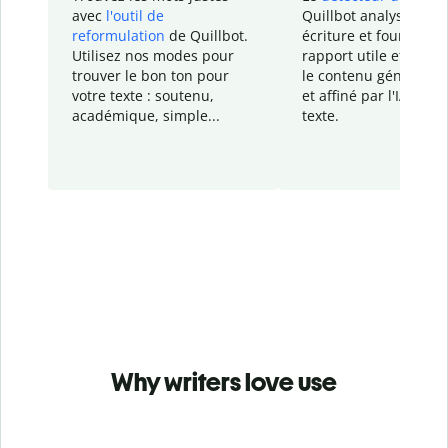
avec
l'outil de
Quillbot analyse votr
reformulation
de Quillbot.
écriture et fournit un
Utilisez nos modes pour
rapport
utile et détail
trouver le bon ton pour
le contenu généré
par
votre texte : soutenu,
et affiné par l'IA dans
académique, simple...
texte.
Why writers love use