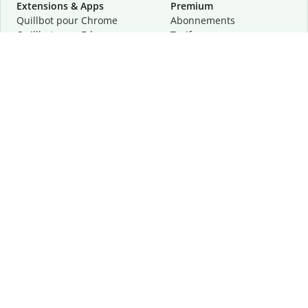
Extensions & Apps
Premium
Quillbot pour Chrome
Abonnements
Quillbot pour Edge
Tarifs
Quillbot pour Safari
Pour les entreprises
Quillbot pour Android
Affiliation
Quillbot
pour
iOS
Demander une démo
Quillbot pour Windows
Quillbot pour macOS
Quillbot pour Word
Outils
Entreprise
Outils de rédaction
À propos
Correction linguistique
Confidentialité
Citation et originalité
Carrière
Outils d'IA
Centre d'aide
Outils PDF
Contactez-nous
Outils d'image
Ressources
Autres outils
Outils PDF
Qui sommes-nous ?