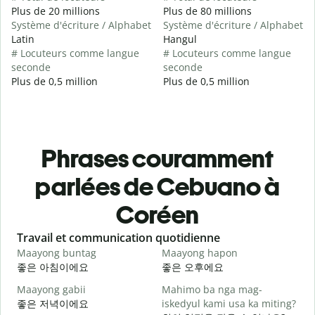
Plus de 20 millions
Plus de 80 millions
Système d'écriture / Alphabet
Système d'écriture / Alphabet
Latin
Hangul
# Locuteurs comme langue
# Locuteurs comme langue
seconde
seconde
Plus de 0,5 million
Plus de 0,5 million
Phrases couramment
parlées de Cebuano à
Coréen
Slide 1 of 6
Travail et communication quotidienne
S
Maayong buntag
Maayong hapon
H
좋은 아침이에요
좋은 오후에요
Maayong gabii
Mahimo ba nga mag-
A
좋은 저녁이에요
iskedyul kami usa ka miting?