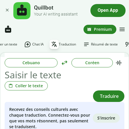
Quillbot
Open App
Your AI writing assistant
Premium
r un texte
Chat IA
Traduction
Résumé de texte
Cebuano
Coréen
Coller le texte
Traduire
Recevez des conseils culturels avec
chaque traduction. Connectez-vous pour
S’inscrire
que vos mots résonnent, pas seulement
se traduisent.