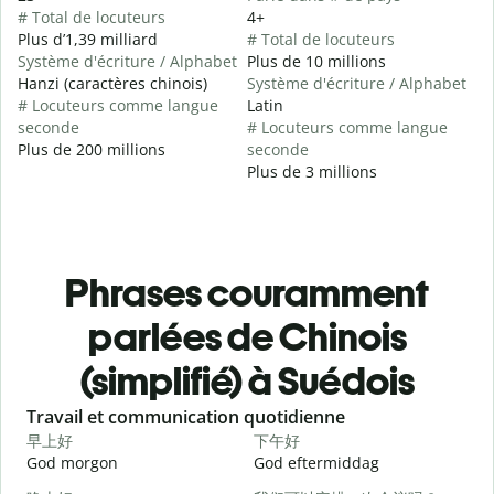
# Total de locuteurs
4+
Plus d’1,39 milliard
# Total de locuteurs
Système d'écriture / Alphabet
Plus de 10 millions
Hanzi (caractères chinois)
Système d'écriture / Alphabet
# Locuteurs comme langue
Latin
seconde
# Locuteurs comme langue
Plus de 200 millions
seconde
Plus de 3 millions
Phrases couramment
parlées de Chinois
(simplifié) à Suédois
Slide 1 of 6
Travail et communication quotidienne
S
早上好
下午好
God morgon
God eftermiddag
H