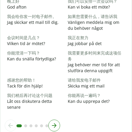
晚上好
我们可以安排一次会议吗？
God afton
Kan vi boka ett möte?
J
我会给你发一封电子邮件。
如果您需要什么，请告诉我
Jag skickar ett mail till dig.
Vänligen meddela mig om
G
du behöver något
会议时间是几点？
我正在努力
D
Vilken tid är mötet?
Jag jobbar på det
你能澄清一下吗？
我需要更多时间来完成这项任
J
Kan du snälla förtydliga?
务
Jag behöver mer tid för att
A
slutföra denna uppgift
感谢您的帮助！
请给我发电子邮件
V
Tack för din hjälp!
Skicka mig ett mail
我们稍后再讨论这个问题
你能再说一遍吗？
Låt oss diskutera detta
Kan du upprepa det?
senare