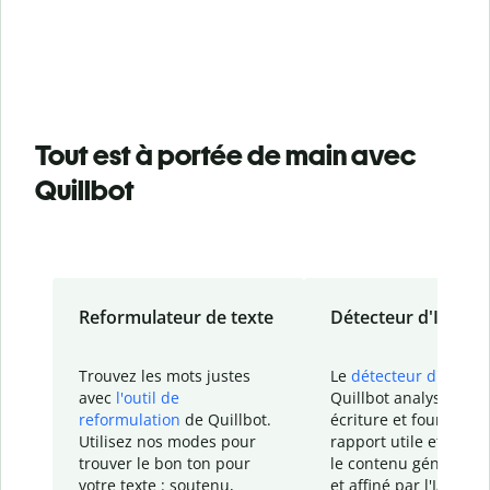
Tout est à portée de main avec
Quillbot
Reformulateur de texte
Détecteur d'IA
Trouvez les mots justes
Le
détecteur d'IA
de
avec
l'outil de
Quillbot analyse votr
reformulation
de Quillbot.
écriture et fournit un
Utilisez nos modes pour
rapport
utile et détail
trouver le bon ton pour
le contenu généré
par
votre texte : soutenu,
et affiné par l'IA dans