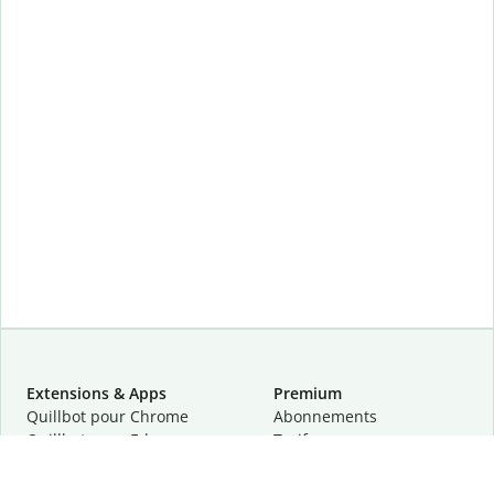
Extensions & Apps
Premium
Quillbot pour Chrome
Abonnements
Quillbot pour Edge
Tarifs
Quillbot pour Safari
Pour les entreprises
Quillbot pour Android
Affiliation