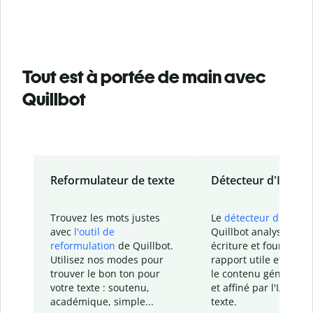
Tout est à portée de main avec
Quillbot
Reformulateur de texte
Détecteur d'IA
Trouvez les mots justes
Le
détecteur d'IA
de
avec
l'outil de
Quillbot analyse votr
reformulation
de Quillbot.
écriture et fournit un
Utilisez nos modes pour
rapport
utile et détail
trouver le bon ton pour
le contenu généré
par
votre texte : soutenu,
et affiné par l'IA dans
académique, simple...
texte.