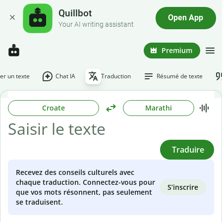
Quillbot
Open App
Your AI writing assistant
Premium
r un texte
Chat IA
Traduction
Résumé de texte
Croate
Marathi
Traduire
Recevez des conseils culturels avec
chaque traduction. Connectez-vous pour
S’inscrire
que vos mots résonnent, pas seulement
se traduisent.