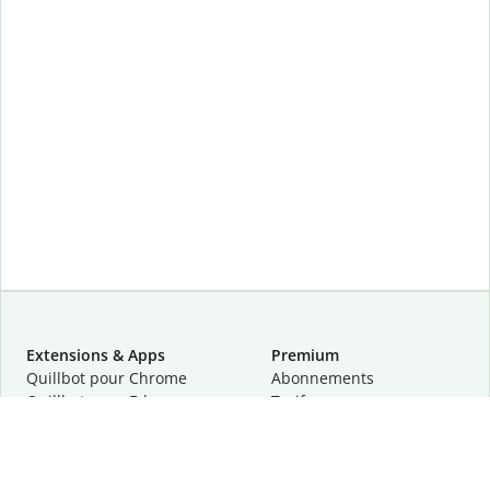
Extensions & Apps
Premium
Quillbot pour Chrome
Abonnements
Quillbot pour Edge
Tarifs
Quillbot pour Safari
Pour les entreprises
Quillbot pour Android
Affiliation
Quillbot
pour
iOS
Demander une démo