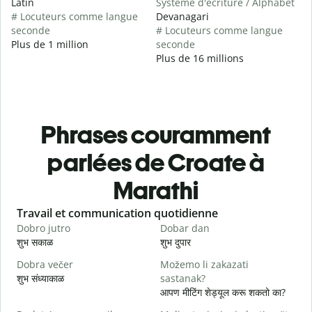
Latin
Système d'écriture / Alphabet
# Locuteurs comme langue
Devanagari
seconde
# Locuteurs comme langue
Plus de 1 million
seconde
Plus de 16 millions
Phrases couramment
parlées de Croate à
Marathi
Slide 1 of 6
Travail et communication quotidienne
S
Dobro jutro
Dobar dan
B
शुभ सकाळ
शुभ दुपार
न
Dobra večer
Možemo li zakazati
M
शुभ संध्याकाळ
sastanak?
म
आपण मीटिंग शेड्यूल करू शकतो का?
D