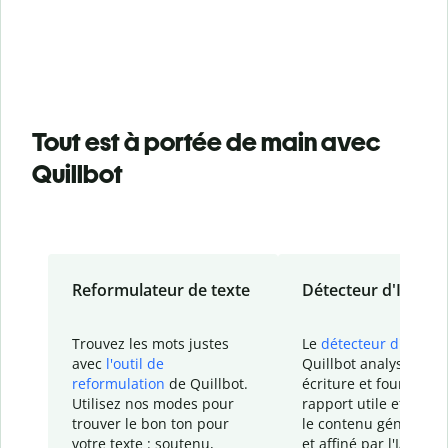
Tout est à portée de main avec
Quillbot
Reformulateur de texte
Détecteur d'IA
Trouvez les mots justes
Le
détecteur d'IA
de
avec
l'outil de
Quillbot analyse votr
reformulation
de Quillbot.
écriture et fournit un
Utilisez nos modes pour
rapport
utile et détail
trouver le bon ton pour
le contenu généré
par
votre texte : soutenu,
et affiné par l'IA dans