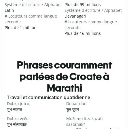
Système d'écriture / Alphabet
Plus de 99 millions
Latin
Système d'écriture / Alphabet
# Locuteurs comme langue
Devanagari
seconde
# Locuteurs comme langue
Plus de 1 million
seconde
Plus de 16 millions
Phrases couramment
parlées de Croate à
Marathi
Slide 1 of 6
Travail et communication quotidienne
S
Dobro jutro
Dobar dan
B
शुभ सकाळ
शुभ दुपार
न
Dobra večer
Možemo li zakazati
M
शुभ संध्याकाळ
sastanak?
म