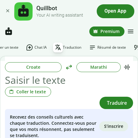
Quillbot
Open App
Your AI writing assistant
Premium
r un texte
Chat IA
Traduction
Résumé de texte
Croate
Marathi
Coller le texte
Traduire
Recevez des conseils culturels avec
chaque traduction. Connectez-vous pour
S’inscrire
que vos mots résonnent, pas seulement
se traduisent.