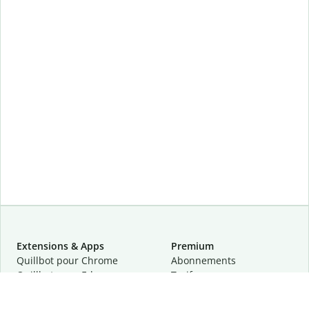
Extensions & Apps
Premium
Quillbot pour Chrome
Abonnements
Quillbot pour Edge
Tarifs
Quillbot pour Safari
Pour les entreprises
Quillbot pour Android
Affiliation