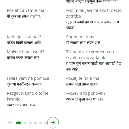
आपण मीटिंग शेड्यूल करू शकतो का?
D
Poslat ću vam e-mail.
Molim te, javi mi ako ti nešto
श
मी तुम्हाला ईमेल पाठवीन.
zatreba
तुम्हाला काही हवे असल्यास कृपया मला
त
कळवा
d
Kada je sastanak?
Radim na tome
ह
मीटिंग किती वाजता आहे?
मी त्यावर काम करत आहे
Možete li pojasniti?
Trebam više vremena da
न
कृपया स्पष्ट कराल का?
izvršim ovaj zadatak
हे काम पूर्ण करण्यासाठी मला आणखी वेळ
G
हवा आहे
स
Hvala vam na pomoći!
Pošaljite mi e-mail
तुमच्या मदतीबद्दल धन्यवाद!
कृपया मला ईमेल पाठवा
Razgovarajmo o tome
Možeš li to ponoviti?
kasnije
आपण ते पुन्हा करू शकता?
यावर नंतर चर्चा करू