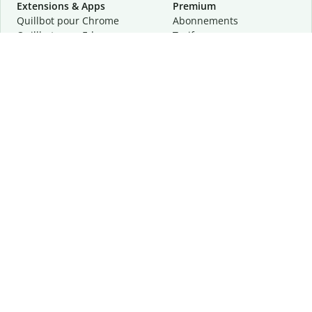
Extensions & Apps
Premium
Quillbot pour Chrome
Abonnements
Quillbot pour Edge
Tarifs
Quillbot pour Safari
Pour les entreprises
Quillbot pour Android
Affiliation
Quillbot
pour
iOS
Demander une démo
Quillbot pour Windows
Quillbot pour macOS
Quillbot pour Word
Outils
Entreprise
Outils de rédaction
À propos
Correction linguistique
Confidentialité
Citation et originalité
Carrière
Outils d'IA
Centre d'aide
Outils PDF
Contactez-nous
Outils d'image
Ressources
Autres outils
Outils PDF
Qui sommes-nous ?