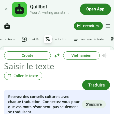
Quillbot
Open App
Your AI writing assistant
Premium
r un texte
Chat IA
Traduction
Résumé de texte
Croate
Vietnamien
Coller le texte
Traduire
Recevez des conseils culturels avec
chaque traduction. Connectez-vous pour
S’inscrire
que vos mots résonnent, pas seulement
se traduisent.