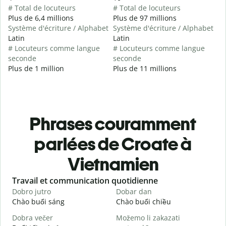
# Total de locuteurs
# Total de locuteurs
Plus de 6,4 millions
Plus de 97 millions
Système d'écriture / Alphabet
Système d'écriture / Alphabet
Latin
Latin
# Locuteurs comme langue
# Locuteurs comme langue
seconde
seconde
Plus de 1 million
Plus de 11 millions
Phrases couramment
parlées de Croate à
Vietnamien
Slide 1 of 6
Travail et communication quotidienne
S
Dobro jutro
Dobar dan
B
Chào buổi sáng
Chào buổi chiều
X
Dobra večer
Možemo li zakazati
M