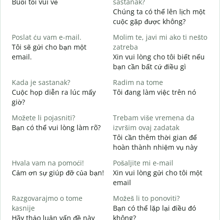
Buổi tối vui vẻ
sastanak?
T
Chúng ta có thể lên lịch một
D
cuộc gặp được không?
C
Poslat ću vam e-mail.
Molim te, javi mi ako ti nešto
t
Tôi sẽ gửi cho bạn một
zatreba
email.
Xin vui lòng cho tôi biết nếu
K
bạn cần bất cứ điều gì
d
Kada je sastanak?
Radim na tome
C
Cuộc họp diễn ra lúc mấy
Tôi đang làm việc trên nó
giờ?
T
Možete li pojasniti?
Trebam više vremena da
Bạn có thể vui lòng làm rõ?
izvršim ovaj zadatak
G
Tôi cần thêm thời gian để
K
hoàn thành nhiệm vụ này
Hvala vam na pomoći!
Pošaljite mi e-mail
Cảm ơn sự giúp đỡ của bạn!
Xin vui lòng gửi cho tôi một
email
Razgovarajmo o tome
Možeš li to ponoviti?
kasnije
Bạn có thể lặp lại điều đó
Hãy thảo luận vấn đề này
không?