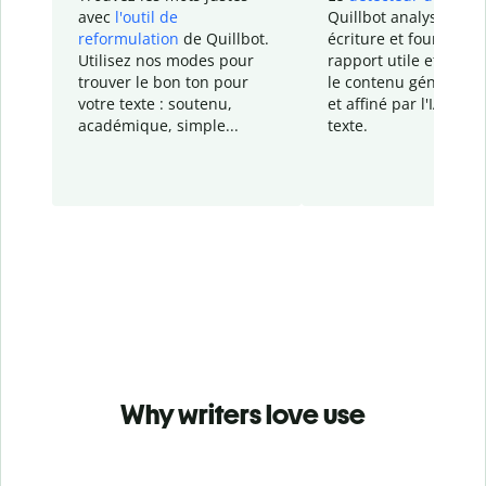
avec
l'outil de
Quillbot analyse votr
reformulation
de Quillbot.
écriture et fournit un
Utilisez nos modes pour
rapport
utile et détail
trouver le bon ton pour
le contenu généré
par
votre texte : soutenu,
et affiné par l'IA dans
académique, simple...
texte.
Why writers love use