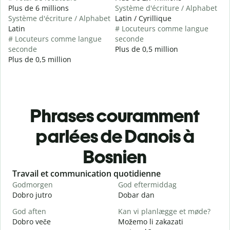
Plus de 6 millions
Système d'écriture / Alphabet
Système d'écriture / Alphabet
Latin / Cyrillique
Latin
# Locuteurs comme langue
# Locuteurs comme langue
seconde
seconde
Plus de 0,5 million
Plus de 0,5 million
Phrases couramment
parlées de Danois à
Bosnien
Slide 1 of 6
Travail et communication quotidienne
S
Godmorgen
God eftermiddag
H
Dobro jutro
Dobar dan
Z
God aften
Kan vi planlægge et møde?
M
Dobro veče
Možemo li zakazati
M