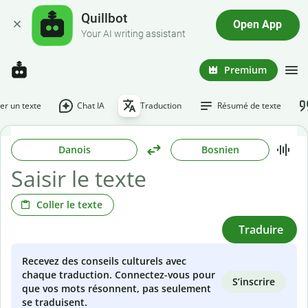
Quillbot
Open App
Your AI writing assistant
Premium
r un texte
Chat IA
Traduction
Résumé de texte
Danois
Bosnien
Coller le texte
Traduire
Recevez des conseils culturels avec
chaque traduction. Connectez-vous pour
S’inscrire
que vos mots résonnent, pas seulement
se traduisent.