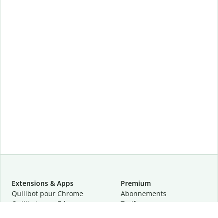
Extensions & Apps
Premium
Quillbot pour Chrome
Abonnements
Quillbot pour Edge
Tarifs
Quillbot pour Safari
Pour les entreprises