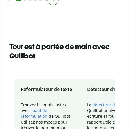
Tout est à portée de main avec
Quillbot
Reformulateur de texte
Détecteur d'IA
Trouvez les mots justes
Le
détecteur d'IA
de
avec
l'outil de
Quillbot analyse votr
reformulation
de Quillbot.
écriture et fournit un
Utilisez nos modes pour
rapport
utile et détail
trouver le bon ton pour
le contenu généré
par