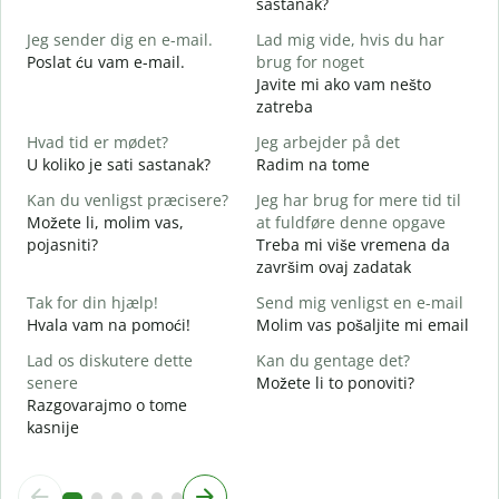
sastanak?
G
Jeg sender dig en e-mail.
Lad mig vide, hvis du har
D
Poslat ću vam e-mail.
brug for noget
D
Javite mi ako vam nešto
zatreba
J
Hvad tid er mødet?
Jeg arbejder på det
D
U koliko je sati sastanak?
Radim na tome
F
Kan du venligst præcisere?
Jeg har brug for mere tid til
D
Možete li, molim vas,
at fuldføre denne opgave
pojasniti?
Treba mi više vremena da
H
završim ovaj zadatak
G
Tak for din hjælp!
Send mig venligst en e-mail
Hvala vam na pomoći!
Molim vas pošaljite mi email
Lad os diskutere dette
Kan du gentage det?
senere
Možete li to ponoviti?
Razgovarajmo o tome
kasnije