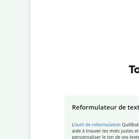
To
Slide 1 of 7
Reformulateur de tex
L
’
outil de reformulation
Quillbot
aide à trouver les mots justes et
personnaliser le ton de vos text