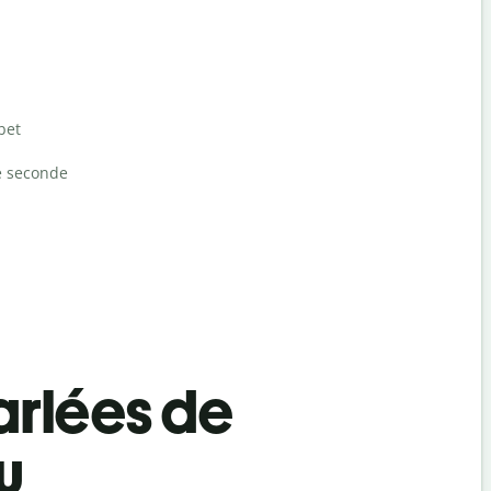
bet
e seconde
rlées de
u