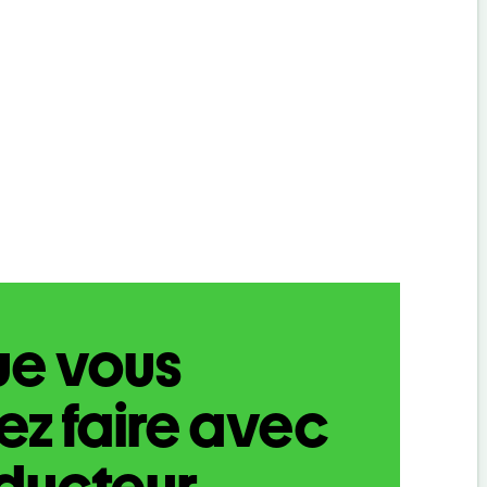
ue vous
z faire avec
aducteur