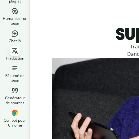
plagiat
Humaniser un
su
texte
Chat IA
Tra
Danoi
Traduction
Résumé de
texte
Générateur
de sources
Quillbot pour
Chrome