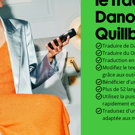
Dano
Quill
Traduire de D
Traduire du O
Traduction en 
Modifiez le te
grâce aux outi
Bénéficier d'u
Plus de 52 lan
Utilisez la pui
rapidement et
Traduisez d'un
adaptée aux m