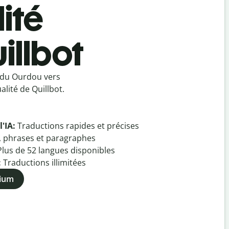
ité
illbot
 du Ourdou vers
lité de Quillbot.
l'IA:
Traductions rapides et précises
, phrases et paragraphes
Plus de
52
langues disponibles
:
Traductions illimitées
mium