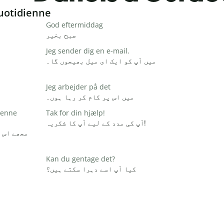
uotidienne
God eftermiddag
صبح بخیر
Jeg sender dig en e-mail.
میں آپ کو ایک ای میل بھیجوں گا۔
Jeg arbejder på det
میں اس پر کام کر رہا ہوں۔
 denne
Tak for din hjælp!
آپ کی مدد کے لیے آپ کا شکریہ!
مجھے اس 
Kan du gentage det?
کیا آپ اسے دہرا سکتے ہیں؟