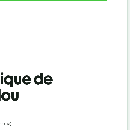
tique de
dou
yenne)