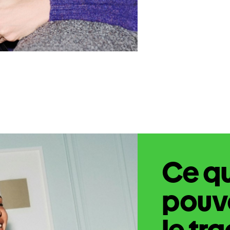
Ce q
pouve
le tr