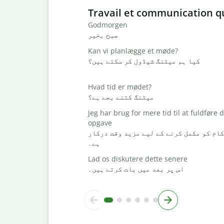
Slide 1 of 6
Travail et communication q
Godmorgen
صبح بخیر
Kan vi planlægge et møde?
کیا ہم میٹنگ شیڈول کر سکتے ہیں؟
Hvad tid er mødet?
میٹنگ کتنے بجے ہے؟
Jeg har brug for mere tid til at fuldføre
opgave
کام کو مکمل کرنے کے لیے مزید وقت درکار
ہے۔
Lad os diskutere dette senere
اس پر بعد میں بات کرتے ہیں۔