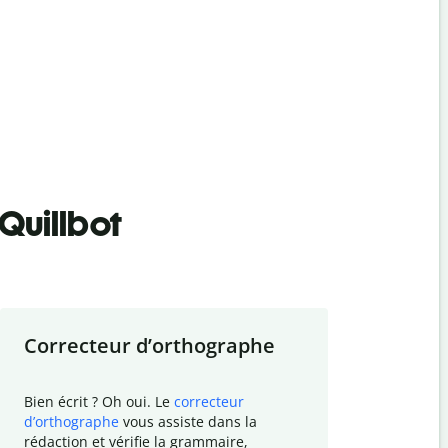
Quillbot
Correcteur d
’
orthographe
Résumer
Bien écrit ? Oh oui. Le
correcteur
Besoin de r
d
’
orthographe
vous assiste dans la
simplifier v
rédaction et vérifie la grammaire,
vos travaux