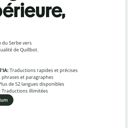
érieure,
u du Serbe vers
alité de Quillbot.
l'IA:
Traductions rapides et précises
, phrases et paragraphes
Plus de
52
langues disponibles
:
Traductions illimitées
mium