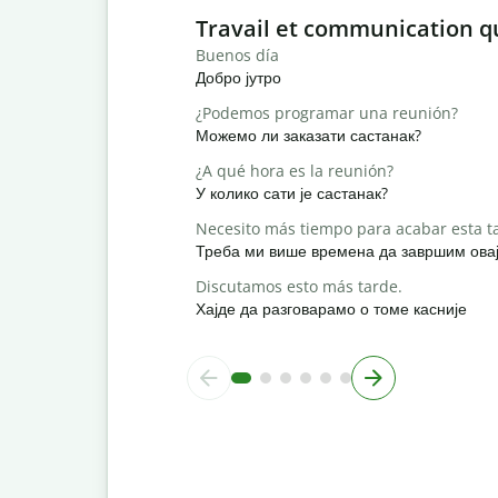
Slide 1 of 6
Travail et communication q
Buenos día
Добро јутро
¿Podemos programar una reunión?
Можемо ли заказати састанак?
¿A qué hora es la reunión?
У колико сати је састанак?
Necesito más tiempo para acabar esta t
Треба ми више времена да завршим овај
Discutamos esto más tarde.
Хајде да разговарамо о томе касније