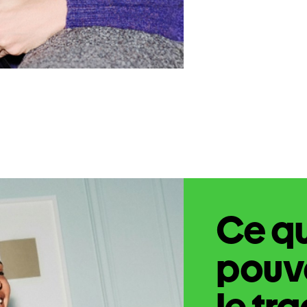
Ce q
pouve
le tr