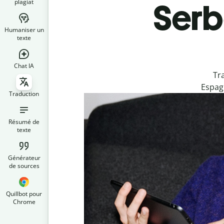
plagiat
Serb
Humaniser un
texte
Chat IA
Tr
Espagn
Traduction
Résumé de
texte
Générateur
de sources
Quillbot pour
Chrome