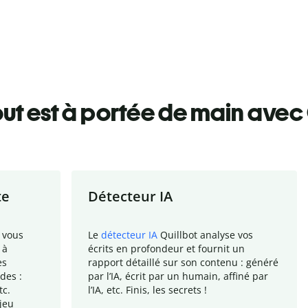
ut est à portée de main avec 
te
Détecteur IA
 vous
Le
détecteur IA
Quillbot analyse vos
 à
écrits en profondeur et fournit un
es
rapport
détaillé sur son contenu : généré
des :
par l
’
IA, écrit par un humain, affiné par
tc.
l
’
IA, etc. Finis, les secrets !
jeu