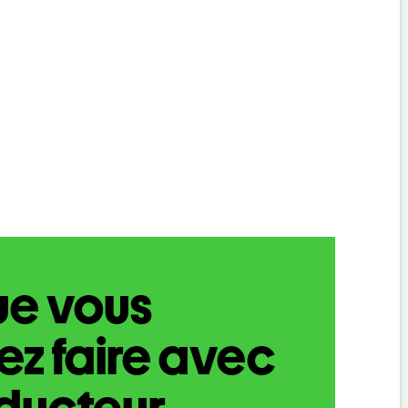
ue vous
z faire avec
aducteur