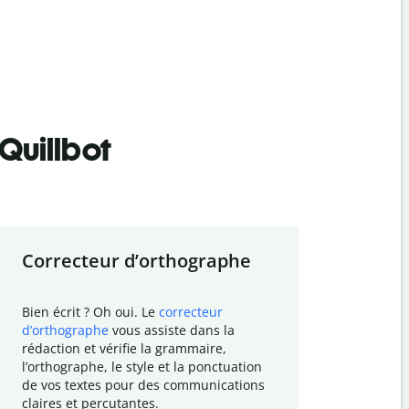
Quillbot
Correcteur d
’
orthographe
Résumer
Bien écrit ? Oh oui. Le
correcteur
Besoin de r
d
’
orthographe
vous assiste dans la
simplifier v
rédaction et vérifie la grammaire,
vos travaux
l
’
orthographe, le style et la ponctuation
résumé de t
de vos textes pour des communications
tâche et vo
claires et percutantes.
claire des 