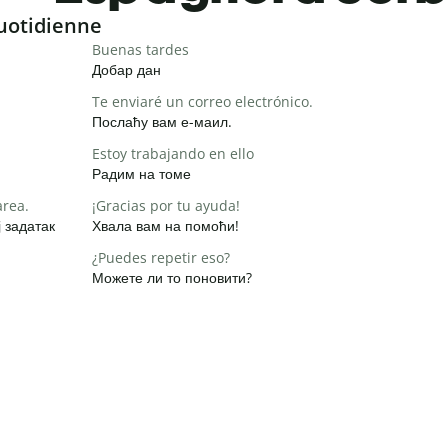
uotidienne
Buenas tardes
Добар дан
Te enviaré un correo electrónico.
Послаћу вам е-маил.
Estoy trabajando en ello
Радим на томе
area.
¡Gracias por tu ayuda!
 задатак
Хвала вам на помоћи!
¿Puedes repetir eso?
Можете ли то поновити?