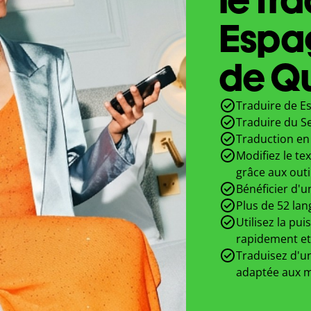
Espa
de Qu
Traduire de Es
Traduire du S
Traduction en 
Modifiez le te
grâce aux outi
Bénéficier d'u
Plus de 52 lan
Utilisez la pui
rapidement et
Traduisez d'un
adaptée aux m