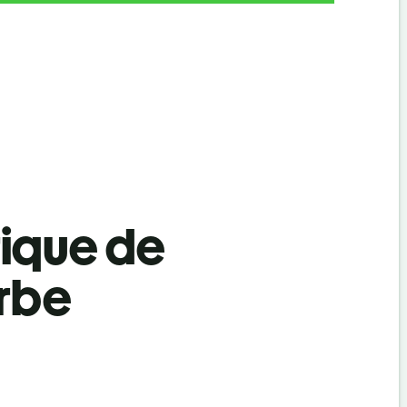
tique de
erbe