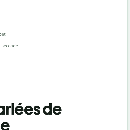
bet
e seconde
rlées de
be