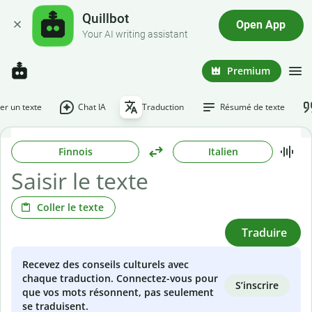
Quillbot
Open App
Your AI writing assistant
Premium
r un texte
Chat IA
Traduction
Résumé de texte
Finnois
Italien
Coller le texte
Traduire
Recevez des conseils culturels avec
chaque traduction. Connectez-vous pour
S’inscrire
que vos mots résonnent, pas seulement
se traduisent.