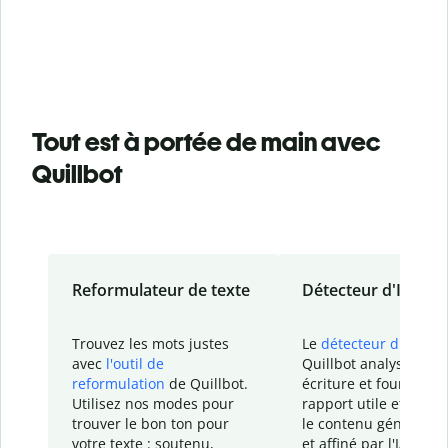
Tout est à portée de main avec
Quillbot
Reformulateur de texte
Détecteur d'IA
Trouvez les mots justes
Le
détecteur d'IA
de
avec
l'outil de
Quillbot analyse votr
reformulation
de Quillbot.
écriture et fournit un
Utilisez nos modes pour
rapport
utile et détail
trouver le bon ton pour
le contenu généré
par
votre texte : soutenu,
et affiné par l'IA dans