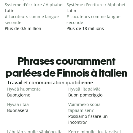
Système d'écriture / Alphabet
Système d'écriture / Alphabet
Latin
Latin
# Locuteurs comme langue
# Locuteurs comme langue
seconde
seconde
Plus de 0,5 million
Plus de 18 millions
Phrases couramment
parlées de Finnois à Italien
Slide 1 of 6
Travail et communication quotidienne
S
Hyvää huomenta
Hyvää iltapäivää
H
Buongiorno
Buon pomeriggio
C
Hyvää iltaa
Voimmeko sopia
N
Buonasera
tapaamisen?
M
Possiamo fissare un
H
incontro?
i
Lähetän sinulle sähköpostia.
Kerro minulle, jos tarvitset
B