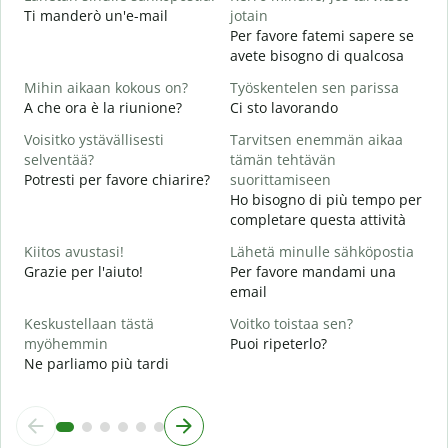
Ti manderò un'e-mail
jotain
T
Per favore fatemi sapere se
P
avete bisogno di qualcosa
K
Mihin aikaan kokous on?
Työskentelen sen parissa
S
A che ora è la riunione?
Ci sto lavorando
H
Voisitko ystävällisesti
Tarvitsen enemmän aikaa
A
selventää?
tämän tehtävän
Potresti per favore chiarire?
suorittamiseen
M
Ho bisogno di più tempo per
D
completare questa attività
v
Kiitos avustasi!
Lähetä minulle sähköpostia
Grazie per l'aiuto!
Per favore mandami una
email
Keskustellaan tästä
Voitko toistaa sen?
myöhemmin
Puoi ripeterlo?
Ne parliamo più tardi