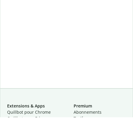
Extensions & Apps
Premium
Quillbot pour Chrome
Abonnements
Quillbot pour Edge
Tarifs
Quillbot pour Safari
Pour les entreprises
Quillbot pour Android
Affiliation