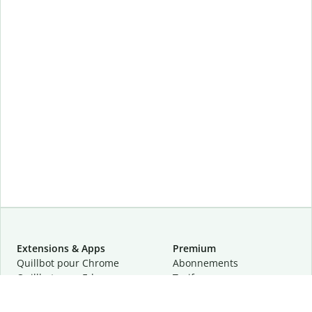
Extensions & Apps
Premium
Quillbot pour Chrome
Abonnements
Quillbot pour Edge
Tarifs
Quillbot pour Safari
Pour les entreprises
Quillbot pour Android
Affiliation