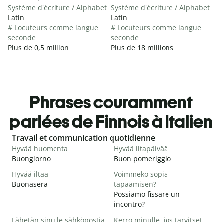
Système d'écriture / Alphabet
Système d'écriture / Alphabet
Latin
Latin
# Locuteurs comme langue
# Locuteurs comme langue
seconde
seconde
Plus de 0,5 million
Plus de 18 millions
Phrases couramment
parlées de Finnois à Italien
Slide 1 of 6
Travail et communication quotidienne
S
Hyvää huomenta
Hyvää iltapäivää
H
Buongiorno
Buon pomeriggio
C
Hyvää iltaa
Voimmeko sopia
N
Buonasera
tapaamisen?
M
Possiamo fissare un
H
incontro?
i
Lähetän sinulle sähköpostia.
Kerro minulle, jos tarvitset
B