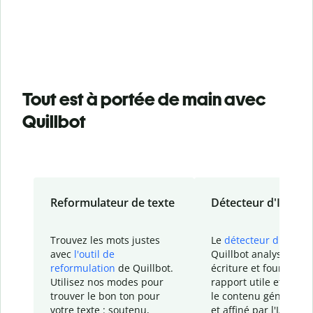
Tout est à portée de main avec
Quillbot
Reformulateur de texte
Détecteur d'IA
Trouvez les mots justes
Le
détecteur d'IA
de
avec
l'outil de
Quillbot analyse votr
reformulation
de Quillbot.
écriture et fournit un
Utilisez nos modes pour
rapport
utile et détail
trouver le bon ton pour
le contenu généré
par
votre texte : soutenu,
et affiné par l'IA dans