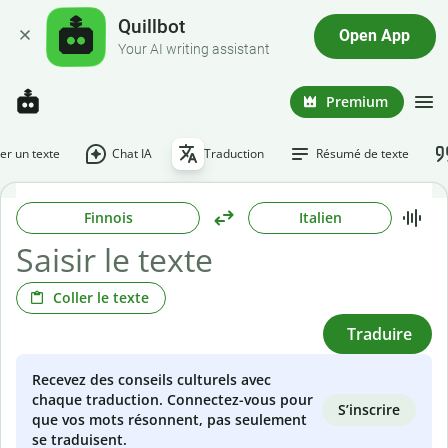
Quillbot
Open App
Your AI writing assistant
Premium
r un texte
Chat IA
Traduction
Résumé de texte
Finnois
Italien
Coller le texte
Traduire
Recevez des conseils culturels avec
chaque traduction. Connectez-vous pour
S’inscrire
que vos mots résonnent, pas seulement
se traduisent.