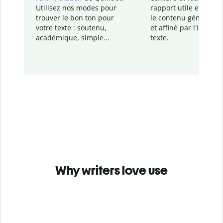
Utilisez nos modes pour
rapport
utile et détail
trouver le bon ton pour
le contenu généré
par
votre texte : soutenu,
et affiné par l'IA dans
académique, simple...
texte.
Why writers love use