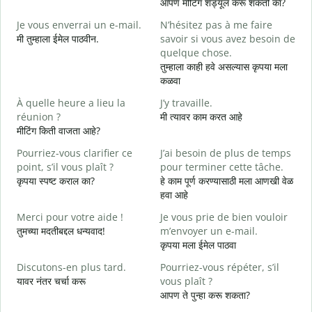
आपण मीटिंग शेड्यूल करू शकतो का?
म
Je vous enverrai un e-mail.
N’hésitez pas à me faire
B
मी तुम्हाला ईमेल पाठवीन.
savoir si vous avez besoin de
श
quelque chose.
V
तुम्हाला काही हवे असल्यास कृपया मला
त
कळवा
O
À quelle heure a lieu la
J’y travaille.
ह
réunion ?
मी त्यावर काम करत आहे
मीटिंग किती वाजता आहे?
A
न
Pourriez-vous clarifier ce
J’ai besoin de plus de temps
point, s’il vous plaît ?
pour terminer cette tâche.
O
कृपया स्पष्ट कराल का?
हे काम पूर्ण करण्यासाठी मला आणखी वेळ
?
हवा आहे
स
Merci pour votre aide !
Je vous prie de bien vouloir
तुमच्या मदतीबद्दल धन्यवाद!
m’envoyer un e-mail.
कृपया मला ईमेल पाठवा
Discutons-en plus tard.
Pourriez-vous répéter, s’il
यावर नंतर चर्चा करू
vous plaît ?
आपण ते पुन्हा करू शकता?