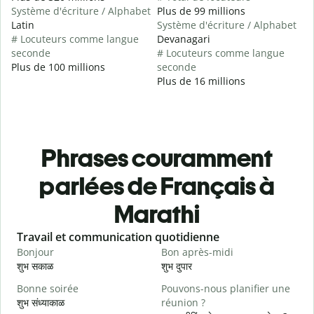
Système d'écriture / Alphabet
Plus de 99 millions
Latin
Système d'écriture / Alphabet
# Locuteurs comme langue
Devanagari
seconde
# Locuteurs comme langue
Plus de 100 millions
seconde
Plus de 16 millions
Phrases couramment
parlées de Français à
Marathi
Slide 1 of 6
Travail et communication quotidienne
S
Bonjour
Bon après-midi
B
शुभ सकाळ
शुभ दुपार
न
Bonne soirée
Pouvons-nous planifier une
शुभ संध्याकाळ
réunion ?
J