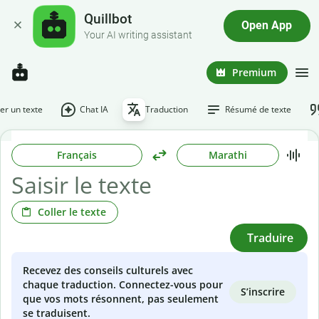
Quillbot
Open App
Your AI writing assistant
Premium
r un texte
Chat IA
Traduction
Résumé de texte
Français
Marathi
Coller le texte
Traduire
Recevez des conseils culturels avec
chaque traduction. Connectez-vous pour
S’inscrire
que vos mots résonnent, pas seulement
se traduisent.