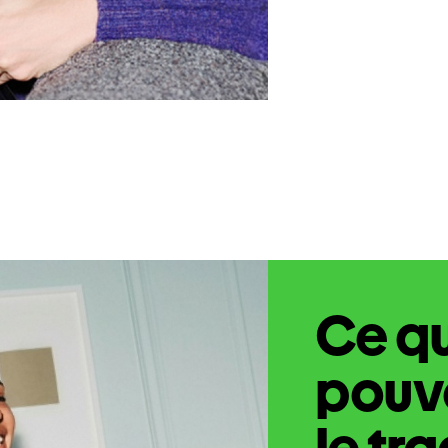
Ce q
pouve
le tr