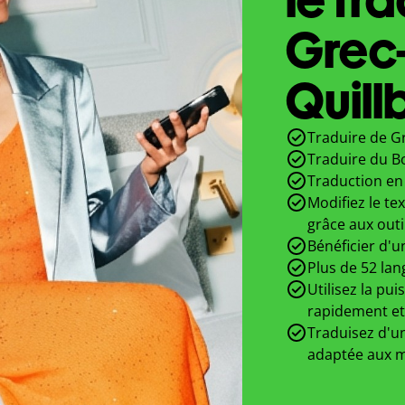
Grec
Quill
Traduire de Gr
Traduire du B
Traduction en 
Modifiez le te
grâce aux outi
Bénéficier d'u
Plus de 52 lan
Utilisez la pui
rapidement et
Traduisez d'un
adaptée aux m