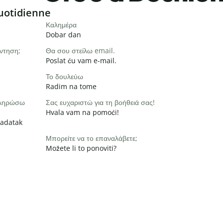
uotidienne
Καλημέρα
Dobar dan
ντηση;
Θα σου στείλω email.
Poslat ću vam e-mail.
Το δουλεύω
Radim na tome
οκληρώσω
Σας ευχαριστώ για τη βοήθειά σας!
Hvala vam na pomoći!
zadatak
Μπορείτε να το επαναλάβετε;
Možete li to ponoviti?