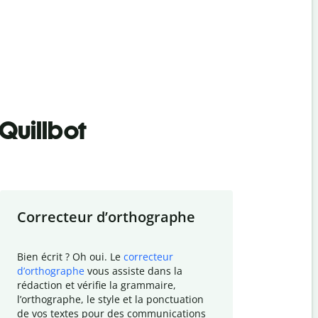
Quillbot
Correcteur d
’
orthographe
Résumer
Bien écrit ? Oh oui. Le
correcteur
Besoin de r
d
’
orthographe
vous assiste dans la
simplifier v
rédaction et vérifie la grammaire,
vos travaux
l
’
orthographe, le style et la ponctuation
résumé de t
de vos textes pour des communications
tâche et vo