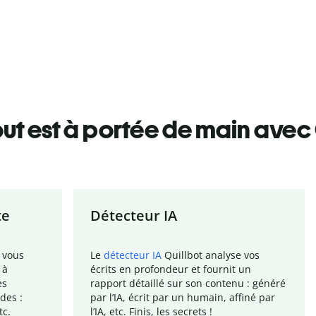
ut est à portée de main avec 
te
Détecteur IA
 vous
Le
détecteur IA
Quillbot analyse vos
 à
écrits en profondeur et fournit un
es
rapport
détaillé sur son contenu : généré
des :
par l
’
IA, écrit par un humain, affiné par
tc.
l
’
IA, etc. Finis, les secrets !