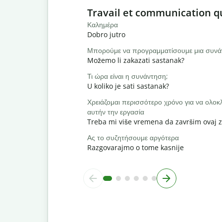
Slide 1 of 6
Travail et communication q
Καλημέρα
Dobro jutro
Μπορούμε να προγραμματίσουμε μια συνά
Možemo li zakazati sastanak?
Τι ώρα είναι η συνάντηση;
U koliko je sati sastanak?
Χρειάζομαι περισσότερο χρόνο για να ολ
αυτήν την εργασία
Treba mi više vremena da završim ovaj 
Ας το συζητήσουμε αργότερα
Razgovarajmo o tome kasnije