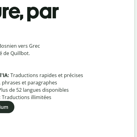
re, par
Bosnien vers Grec
 de Quillbot.
l'IA:
Traductions rapides et précises
, phrases et paragraphes
Plus de
52
langues disponibles
:
Traductions illimitées
mium