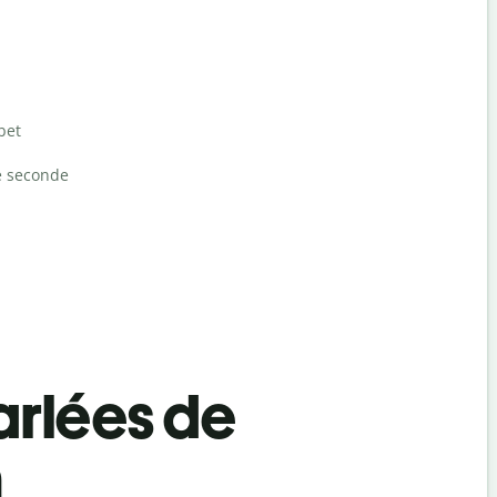
bet
e seconde
rlées de
n